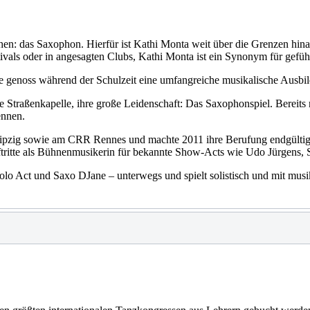
hen: das Saxophon. Hierfür ist Kathi Monta weit über die Grenzen hina
tivals oder in angesagten Clubs, Kathi Monta ist ein Synonym für gefü
 genoss während der Schulzeit eine umfangreiche musikalische Ausbil
ne Straßenkapelle, ihre große Leidenschaft: Das Saxophonspiel. Bereits
ennen.
ipzig sowie am CRR Rennes und machte 2011 ihre Berufung endgültig z
uftritte als Bühnenmusikerin für bekannte Show-Acts wie Udo Jürgens, 
 Solo Act und Saxo DJane – unterwegs und spielt solistisch und mit mu