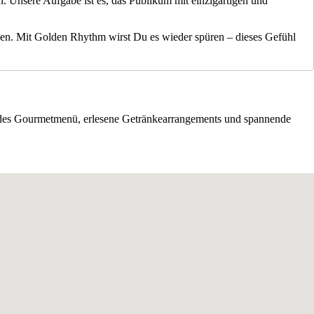
. Unsere Aufgabe ist es, das Publikum mit einzigartigen und
ißen. Mit Golden Rhythm wirst Du es wieder spüren – dieses Gefühl
endes Gourmetmenü, erlesene Getränkearrangements und spannende