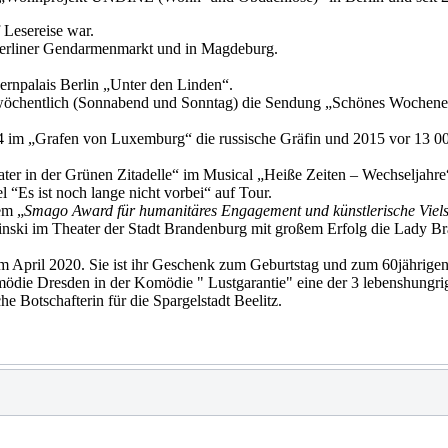
 Lesereise war.
 Berliner Gendarmenmarkt und in Magdeburg.
rnpalais Berlin „Unter den Linden“.
 wöchentlich (Sonnabend und Sonntag) die Sendung „Schönes Wochenen
2014 im „Grafen von Luxemburg“ die russische Gräfin und 2015 vor 13 00
ater in der Grünen Zitadelle“ im Musical „Heiße Zeiten – Wechseljahr
l “Es ist noch lange nicht vorbei“ auf Tour.
em „
Smago Award für humanitäres Engagement und künstlerische Vielse
nski im Theater der Stadt Brandenburg mit großem Erfolg die Lady Bra
im April 2020. Sie ist ihr Geschenk zum Geburtstag und zum 60jährig
omödie Dresden in der Komödie " Lustgarantie" eine der 3 lebenshungr
e Botschafterin für die Spargelstadt Beelitz.