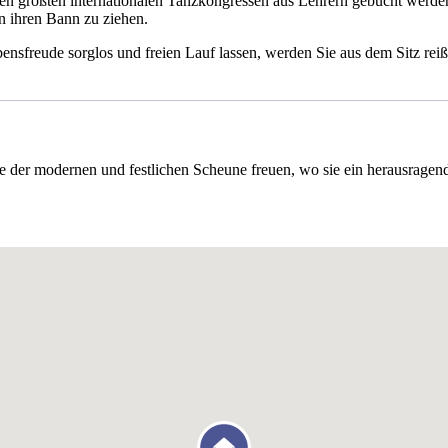
 den größten internationalen Tanzkongressen aus Lehrern gebucht werden
n ihren Bann zu ziehen.
bensfreude sorglos und freien Lauf lassen, werden Sie aus dem Sitz re
te der modernen und festlichen Scheune freuen, wo sie ein herausrag