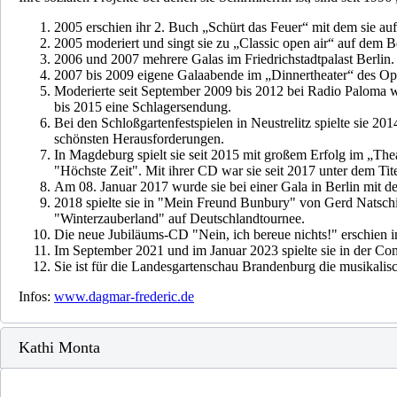
2005 erschien ihr 2. Buch „Schürt das Feuer“ mit dem sie auf
2005 moderiert und singt sie zu „Classic open air“ auf dem
2006 und 2007 mehrere Galas im Friedrichstadtpalast Berlin.
2007 bis 2009 eigene Galaabende im „Dinnertheater“ des Ope
Moderierte seit September 2009 bis 2012 bei Radio Paloma
bis 2015 eine Schlagersendung.
Bei den Schloßgartenfestspielen in Neustrelitz spielte sie 
schönsten Herausforderungen.
In Magdeburg spielt sie seit 2015 mit großem Erfolg im „The
"Höchste Zeit". Mit ihrer CD war sie seit 2017 unter dem Tite
Am 08. Januar 2017 wurde sie bei einer Gala in Berlin mit d
2018 spielte sie in "Mein Freund Bunbury" von Gerd Natschi
"Winterzauberland" auf Deutschlandtournee.
Die neue Jubiläums-CD "Nein, ich bereue nichts!" erschien 
Im September 2021 und im Januar 2023 spielte sie in der C
Sie ist für die Landesgartenschau Brandenburg die musikalisch
Infos:
www.dagmar-frederic.de
Kathi Monta