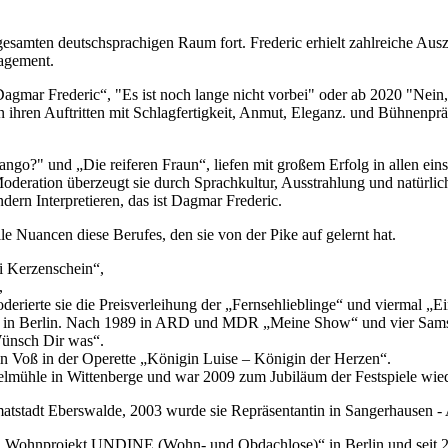
m gesamten deutschsprachigen Raum fort. Frederic erhielt zahlreiche 
gagement.
ar Frederic“, "Es ist noch lange nicht vorbei" oder ab 2020 "Nein, ic
 in ihren Auftritten mit Schlagfertigkeit, Anmut, Eleganz. und Bühnenp
ngo?" und „Die reiferen Fraun“, liefen mit großem Erfolg in allen ein
Moderation überzeugt sie durch Sprachkultur, Ausstrahlung und natürl
ondern Interpretieren, das ist Dagmar Frederic.
e Nuancen diese Berufes, den sie von der Pike auf gelernt hat.
i Kerzenschein“,
,
erierte sie die Preisverleihung der „Fernsehlieblinge“ und viermal „E
alast in Berlin. Nach 1989 in ARD und MDR „Meine Show“ und vier S
Wünsch Dir was“.
in Voß in der Operette „Königin Luise – Königin der Herzen“.
n Oelmühle in Wittenberge und war 2009 zum Jubiläum der Festspiele wie
tstadt Eberswalde, 2003 wurde sie Repräsentantin in Sangerhausen - A
 1996 „Wohnprojekt UNDINE (Wohn- und Obdachlose)“ in Berlin und seit