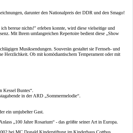
Auszeichnungen, darunter den Nationalpreis der DDR und den Smago!
h bereue nichts!" erleben konnte, wird diese vielseitige und
räsenz. Mit Ihrem umfangreichen Repertoire bedient diese „Show
schlägigen Musiksendungen. Souverän gestaltet sie Fernseh- und
iche Herzlichkeit. Ob mit komödiantischem Temperament oder mit
in Kessel Buntes“.
amstagabende in der ARD „Sommermelodie“.
der ein umjubelter Gast.
nlass „100 Jahre Rosarium“ - das größte seiner Art in Europa.
 2002 bei MC Donald Kinderstiftung im Kinderhaus Cottbus.