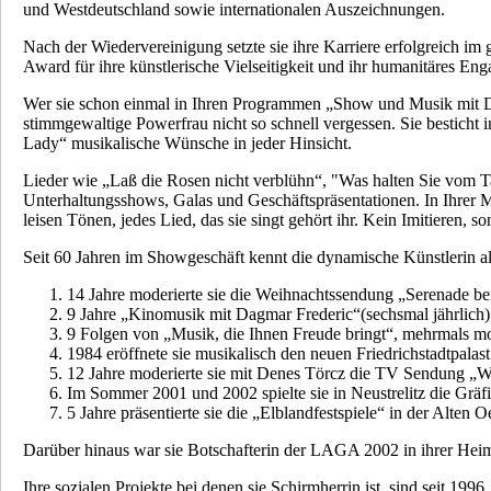
und Westdeutschland sowie internationalen Auszeichnungen.
Nach der Wiedervereinigung setzte sie ihre Karriere erfolgreich i
Award für ihre künstlerische Vielseitigkeit und ihr humanitäres En
Wer sie schon einmal in Ihren Programmen „Show und Musik mit Dagm
stimmgewaltige Powerfrau nicht so schnell vergessen. Sie besticht
Lady“ musikalische Wünsche in jeder Hinsicht.
Lieder wie „Laß die Rosen nicht verblühn“, "Was halten Sie vom Ta
Unterhaltungsshows, Galas und Geschäftspräsentationen. In Ihrer 
leisen Tönen, jedes Lied, das sie singt gehört ihr. Kein Imitieren, s
Seit 60 Jahren im Showgeschäft kennt die dynamische Künstlerin all
14 Jahre moderierte sie die Weihnachtssendung „Serenade be
9 Jahre „Kinomusik mit Dagmar Frederic“(sechsmal jährlich)
9 Folgen von „Musik, die Ihnen Freude bringt“, mehrmals mod
1984 eröffnete sie musikalisch den neuen Friedrichstadtp
12 Jahre moderierte sie mit Denes Törcz die TV Sendung „
Im Sommer 2001 und 2002 spielte sie in Neustrelitz die Gräf
5 Jahre präsentierte sie die „Elblandfestspiele“ in der Alte
Darüber hinaus war sie Botschafterin der LAGA 2002 in ihrer Heima
Ihre sozialen Projekte bei denen sie Schirmherrin ist, sind seit