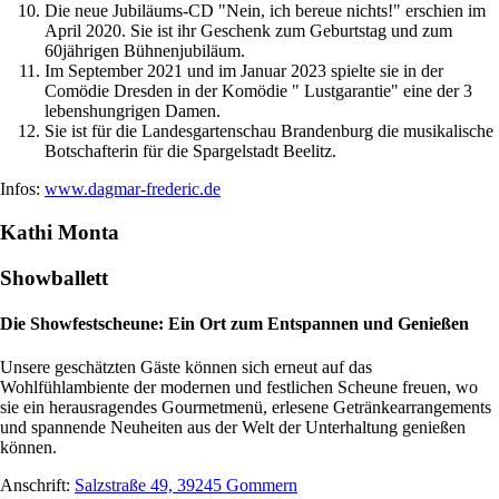
Die neue Jubiläums-CD "Nein, ich bereue nichts!" erschien im
April 2020. Sie ist ihr Geschenk zum Geburtstag und zum
60jährigen Bühnenjubiläum.
Im September 2021 und im Januar 2023 spielte sie in der
Comödie Dresden in der Komödie " Lustgarantie" eine der 3
lebenshungrigen Damen.
Sie ist für die Landesgartenschau Brandenburg die musikalische
Botschafterin für die Spargelstadt Beelitz.
Infos:
www.dagmar-frederic.de
Kathi Monta
Showballett
Die Showfestscheune: Ein Ort zum Entspannen und Genießen
Unsere geschätzten Gäste können sich erneut auf das
Wohlfühlambiente der modernen und festlichen Scheune freuen, wo
sie ein herausragendes Gourmetmenü, erlesene Getränkearrangements
und spannende Neuheiten aus der Welt der Unterhaltung genießen
können.
Anschrift:
Salzstraße 49, 39245 Gommern