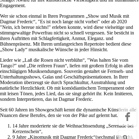
Engagement.
Wer sie schon einmal in Ihren Programmen „Show und Musik mit
Dagmar Frederic“, "Es ist noch lange nicht vorbei" oder ab 2020
"Nein, ich bereue nichts!" erleben konnte, wird diese vielseitige und
stimmgewaltige Powerfrau nicht so schnell vergessen. Sie besticht in
ihren Auftritten mit Schlagfertigkeit, Anmut, Eleganz. und
Bühnenpräsenz. Mit Ihrem umfangreichen Repertoire bedient diese
„Show Lady“ musikalische Wünsche in jeder Hinsicht.
Lieder wie „Laß die Rosen nicht verblühn“, "Was halten Sie vom
Tango?" und „Die reiferen Fraun“, liefen mit großem Erfolg in allen
einschlägigen Musiksendungen. Souverän gestaltet sie Fernseh- und
Unterhaltungsshows, Galas und Geschäftspräsentationen. In Ihrer
Moderation überzeugt sie durch Sprachkultur, Ausstrahlung und
natürliche Herzlichkeit. Ob mit komödiantischem Temperament oder
mit leisen Tönen, jedes Lied, das sie singt gehört ihr. Kein Imitieren,
sondern Interpretieren, das ist Dagmar Frederic.
Seit 60 Jahren im Showgeschäft kennt die dynamische Künstlerin alle
Nuancen diese Berufes, den sie von der Pike auf gelernt hat.
14 Jahre moderierte sie die Weihnachtssendung „Serenade bei
Kerzenschein“,
9 Jahre „Kinomusik mit Dagmar Frederic“(sechsmal jährlich),