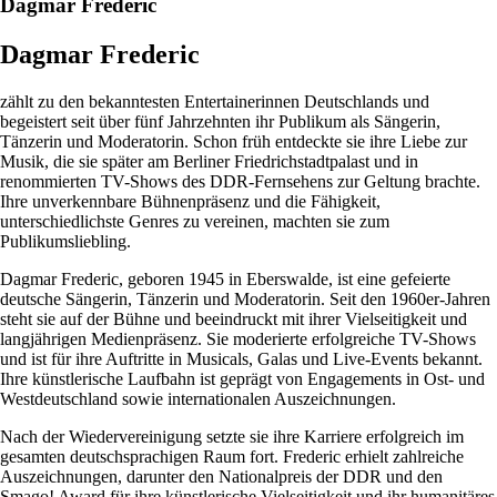
Dagmar Frederic
Dagmar Frederic
zählt zu den bekanntesten Entertainerinnen Deutschlands und
begeistert seit über fünf Jahrzehnten ihr Publikum als Sängerin,
Tänzerin und Moderatorin. Schon früh entdeckte sie ihre Liebe zur
Musik, die sie später am Berliner Friedrichstadtpalast und in
renommierten TV-Shows des DDR-Fernsehens zur Geltung brachte.
Ihre unverkennbare Bühnenpräsenz und die Fähigkeit,
unterschiedlichste Genres zu vereinen, machten sie zum
Publikumsliebling.
Dagmar Frederic, geboren 1945 in Eberswalde, ist eine gefeierte
deutsche Sängerin, Tänzerin und Moderatorin. Seit den 1960er-Jahren
steht sie auf der Bühne und beeindruckt mit ihrer Vielseitigkeit und
langjährigen Medienpräsenz. Sie moderierte erfolgreiche TV-Shows
und ist für ihre Auftritte in Musicals, Galas und Live-Events bekannt.
Ihre künstlerische Laufbahn ist geprägt von Engagements in Ost- und
Westdeutschland sowie internationalen Auszeichnungen.
Nach der Wiedervereinigung setzte sie ihre Karriere erfolgreich im
gesamten deutschsprachigen Raum fort. Frederic erhielt zahlreiche
Auszeichnungen, darunter den Nationalpreis der DDR und den
Smago! Award für ihre künstlerische Vielseitigkeit und ihr humanitäres