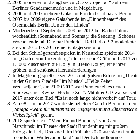
2005 moderiert und singt sie zu „Classic open air“ auf dem
Berliner Gendarmenmarkt und in Magdeburg.
2006 und 2007 mehrere Galas im Friedrichstadtpalast Berlin.
2007 bis 2009 eigene Galaabende im „Dinnertheater“ des
Opernpalais Berlin „Unter den Linden“.
Moderierte seit September 2009 bis 2012 bei Radio Paloma
wöchentlich (Sonnabend und Sonntag) die Sendung „Schönes
Wochenende mit Dagmar Frederic“. Bei Radio B 2 moderierte
sie von 2012 bis 2015 eine Schlagersendung.
Bei den Schloßgartenfestspielen in Neustrelitz spielte sie 2014
im „Grafen von Luxemburg“ die russische Gräfin und 2015 vor
13 000 Zuschauern die Dolly in „Hello Dolly“, eine ihrer
größten und schönsten Herausforderungen.
In Magdeburg spielt sie seit 2015 mit großem Erfolg im „Theater
in der Grünen Zitadelle“ im Musical „Heiße Zeiten –
Wechseljahre“, am 21.09.2017 war Premiere eines neuen
Stückes, einer Revue "Höchste Zeit". Mit ihrer CD war sie seit
2017 unter dem Titel “Es ist noch lange nicht vorbei“ auf Tour.
Am 08. Januar 2017 wurde sie bei einer Gala in Berlin mit dem
„
Smago Award für humanitäres Engagement und künstlerische
Vielseitigkeit
“ geehrt.
2018 spielte sie in "Mein Freund Bunbury" von Gerd
Natschinski im Theater der Stadt Brandenburg mit großem
Erfolg die Lady Bracknell. Im Frühjahr 2020 war sie mit rubin
records im "Winterzauberland" auf Deutschlandtournee.