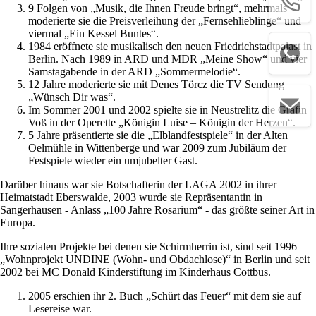
9 Folgen von „Musik, die Ihnen Freude bringt“, mehrmals
moderierte sie die Preisverleihung der „Fernsehlieblinge“ und
viermal „Ein Kessel Buntes“.
1984 eröffnete sie musikalisch den neuen Friedrichstadtpalast in
Berlin. Nach 1989 in ARD und MDR „Meine Show“ und vier
Samstagabende in der ARD „Sommermelodie“.
12 Jahre moderierte sie mit Denes Törcz die TV Sendung
„Wünsch Dir was“.
Im Sommer 2001 und 2002 spielte sie in Neustrelitz die Gräfin
Voß in der Operette „Königin Luise – Königin der Herzen“.
5 Jahre präsentierte sie die „Elblandfestspiele“ in der Alten
Oelmühle in Wittenberge und war 2009 zum Jubiläum der
Festspiele wieder ein umjubelter Gast.
Darüber hinaus war sie Botschafterin der LAGA 2002 in ihrer
Heimatstadt Eberswalde, 2003 wurde sie Repräsentantin in
Sangerhausen - Anlass „100 Jahre Rosarium“ - das größte seiner Art in
Europa.
Ihre sozialen Projekte bei denen sie Schirmherrin ist, sind seit 1996
„Wohnprojekt UNDINE (Wohn- und Obdachlose)“ in Berlin und seit
2002 bei MC Donald Kinderstiftung im Kinderhaus Cottbus.
2005 erschien ihr 2. Buch „Schürt das Feuer“ mit dem sie auf
Lesereise war.