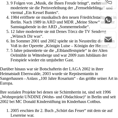
9 Folgen von „Musik, die Ihnen Freude bringt“, mehrmals
moderierte sie die Preisverleihung der „Fernsehlieblinge“ und
viermal „Ein Kessel Buntes“.
1984 eröffnete sie musikalisch den neuen Friedrichstadtpalast in
Berlin. Nach 1989 in ARD und MDR „Meine Show“ und vier
Samstagabende in der ARD „Sommermelodie“.
12 Jahre moderierte sie mit Denes Törcz die TV Sendung
„Wünsch Dir was“.
Im Sommer 2001 und 2002 spielte sie in Neustrelitz die Gräfin
Voß in der Operette „Königin Luise – Königin der Herzen“.
5 Jahre präsentierte sie die „Elblandfestspiele“ in der Alten
Oelmühle in Wittenberge und war 2009 zum Jubiläum der
Festspiele wieder ein umjubelter Gast.
Darüber hinaus war sie Botschafterin der LAGA 2002 in ihrer
Heimatstadt Eberswalde, 2003 wurde sie Repräsentantin in
Sangerhausen - Anlass „100 Jahre Rosarium“ - das größte seiner Art in
Europa.
Ihre sozialen Projekte bei denen sie Schirmherrin ist, sind seit 1996
„Wohnprojekt UNDINE (Wohn- und Obdachlose)“ in Berlin und seit
2002 bei MC Donald Kinderstiftung im Kinderhaus Cottbus.
2005 erschien ihr 2. Buch „Schürt das Feuer“ mit dem sie auf
Lesereise war.