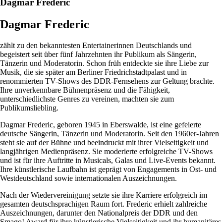
Dagmar Frederic
Dagmar Frederic
zählt zu den bekanntesten Entertainerinnen Deutschlands und
begeistert seit über fünf Jahrzehnten ihr Publikum als Sängerin,
Tänzerin und Moderatorin. Schon früh entdeckte sie ihre Liebe zur
Musik, die sie später am Berliner Friedrichstadtpalast und in
renommierten TV-Shows des DDR-Fernsehens zur Geltung brachte.
Ihre unverkennbare Bühnenpräsenz und die Fähigkeit,
unterschiedlichste Genres zu vereinen, machten sie zum
Publikumsliebling.
Dagmar Frederic, geboren 1945 in Eberswalde, ist eine gefeierte
deutsche Sängerin, Tänzerin und Moderatorin. Seit den 1960er-Jahren
steht sie auf der Bühne und beeindruckt mit ihrer Vielseitigkeit und
langjährigen Medienpräsenz. Sie moderierte erfolgreiche TV-Shows
und ist für ihre Auftritte in Musicals, Galas und Live-Events bekannt.
Ihre künstlerische Laufbahn ist geprägt von Engagements in Ost- und
Westdeutschland sowie internationalen Auszeichnungen.
Nach der Wiedervereinigung setzte sie ihre Karriere erfolgreich im
gesamten deutschsprachigen Raum fort. Frederic erhielt zahlreiche
Auszeichnungen, darunter den Nationalpreis der DDR und den
Smago! Award für ihre künstlerische Vielseitigkeit und ihr humanitäres