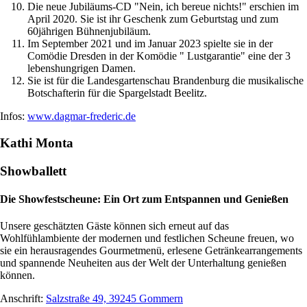
Die neue Jubiläums-CD "Nein, ich bereue nichts!" erschien im
April 2020. Sie ist ihr Geschenk zum Geburtstag und zum
60jährigen Bühnenjubiläum.
Im September 2021 und im Januar 2023 spielte sie in der
Comödie Dresden in der Komödie " Lustgarantie" eine der 3
lebenshungrigen Damen.
Sie ist für die Landesgartenschau Brandenburg die musikalische
Botschafterin für die Spargelstadt Beelitz.
Infos:
www.dagmar-frederic.de
Kathi Monta
Showballett
Die Showfestscheune: Ein Ort zum Entspannen und Genießen
Unsere geschätzten Gäste können sich erneut auf das
Wohlfühlambiente der modernen und festlichen Scheune freuen, wo
sie ein herausragendes Gourmetmenü, erlesene Getränkearrangements
und spannende Neuheiten aus der Welt der Unterhaltung genießen
können.
Anschrift:
Salzstraße 49, 39245 Gommern