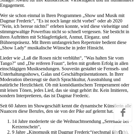
Engagement.
Wer sie schon einmal in Ihren Programmen „Show und Musik mit
Dagmar Frederic“, "Es ist noch lange nicht vorbei" oder ab 2020
"Nein, ich bereue nichts!" erleben konnte, wird diese vielseitige und
stimmgewaltige Powerfrau nicht so schnell vergessen. Sie besticht in
ihren Auftritten mit Schlagfertigkeit, Anmut, Eleganz. und
Bühnenpräsenz. Mit Ihrem umfangreichen Repertoire bedient diese
„Show Lady“ musikalische Wünsche in jeder Hinsicht.
Lieder wie „Laß die Rosen nicht verblühn“, "Was halten Sie vom
Tango?" und „Die reiferen Fraun“, liefen mit großem Erfolg in allen
einschlägigen Musiksendungen. Souverän gestaltet sie Fernseh- und
Unterhaltungsshows, Galas und Geschäftspräsentationen. In Ihrer
Moderation überzeugt sie durch Sprachkultur, Ausstrahlung und
natürliche Herzlichkeit. Ob mit komödiantischem Temperament oder
mit leisen Tönen, jedes Lied, das sie singt gehört ihr. Kein Imitieren,
sondern Interpretieren, das ist Dagmar Frederic.
Seit 60 Jahren im Showgeschäft kennt die dynamische Künstlerin alle
Nuancen diese Berufes, den sie von der Pike auf gelernt hat.
14 Jahre moderierte sie die Weihnachtssendung „Serenade bei
Kerzenschein“,
9 Jahre „Kinomusik mit Dagmar Frederic“(sechsmal jährlich),