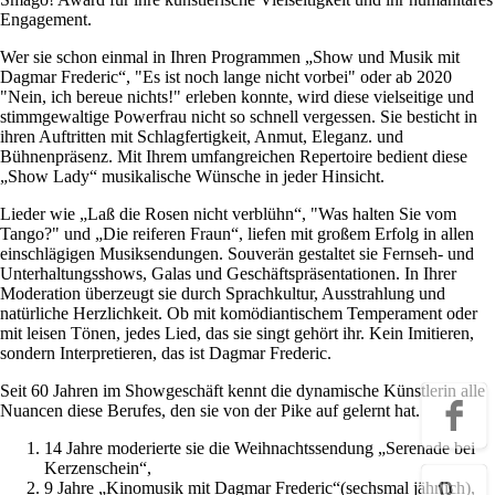
Engagement.
Wer sie schon einmal in Ihren Programmen „Show und Musik mit
Dagmar Frederic“, "Es ist noch lange nicht vorbei" oder ab 2020
"Nein, ich bereue nichts!" erleben konnte, wird diese vielseitige und
stimmgewaltige Powerfrau nicht so schnell vergessen. Sie besticht in
ihren Auftritten mit Schlagfertigkeit, Anmut, Eleganz. und
Bühnenpräsenz. Mit Ihrem umfangreichen Repertoire bedient diese
„Show Lady“ musikalische Wünsche in jeder Hinsicht.
Lieder wie „Laß die Rosen nicht verblühn“, "Was halten Sie vom
Tango?" und „Die reiferen Fraun“, liefen mit großem Erfolg in allen
einschlägigen Musiksendungen. Souverän gestaltet sie Fernseh- und
Unterhaltungsshows, Galas und Geschäftspräsentationen. In Ihrer
Moderation überzeugt sie durch Sprachkultur, Ausstrahlung und
natürliche Herzlichkeit. Ob mit komödiantischem Temperament oder
mit leisen Tönen, jedes Lied, das sie singt gehört ihr. Kein Imitieren,
sondern Interpretieren, das ist Dagmar Frederic.
Seit 60 Jahren im Showgeschäft kennt die dynamische Künstlerin alle
Nuancen diese Berufes, den sie von der Pike auf gelernt hat.
14 Jahre moderierte sie die Weihnachtssendung „Serenade bei
Kerzenschein“,
9 Jahre „Kinomusik mit Dagmar Frederic“(sechsmal jährlich),