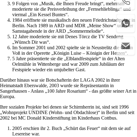
9 Folgen von „Musik, die Ihnen Freude bringt“, mehrmals
moderierte sie die Preisverleihung der „Fernsehlieblinge“ und
viermal „Ein Kessel Buntes“.
1984 eröffnete sie musikalisch den neuen Friedrichstadtpalast in
Berlin. Nach 1989 in ARD und MDR „Meine Show“ und vier
Samstagabende in der ARD „Sommermelodie“.
12 Jahre moderierte sie mit Denes Törcz die TV Sendung
„Wünsch Dir was“.
Im Sommer 2001 und 2002 spielte sie in Neustrelitz die Gräfin
Voß in der Operette „Königin Luise – Königin der Herzen“.
5 Jahre präsentierte sie die „Elblandfestspiele“ in der Alten
Oelmühle in Wittenberge und war 2009 zum Jubiläum der
Festspiele wieder ein umjubelter Gast.
Darüber hinaus war sie Botschafterin der LAGA 2002 in ihrer
Heimatstadt Eberswalde, 2003 wurde sie Repräsentantin in
Sangerhausen - Anlass „100 Jahre Rosarium“ - das größte seiner Art in
Europa.
Ihre sozialen Projekte bei denen sie Schirmherrin ist, sind seit 1996
„Wohnprojekt UNDINE (Wohn- und Obdachlose)“ in Berlin und seit
2002 bei MC Donald Kinderstiftung im Kinderhaus Cottbus.
2005 erschien ihr 2. Buch „Schürt das Feuer“ mit dem sie auf
Lesereise war.