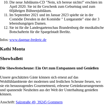
Die neue Jubiläums-CD "Nein, ich bereue nichts!" erschien im
April 2020. Sie ist ihr Geschenk zum Geburtstag und zum
60jährigen Bühnenjubiläum.
Im September 2021 und im Januar 2023 spielte sie in der
Comödie Dresden in der Komödie " Lustgarantie" eine der 3
lebenshungrigen Damen.
Sie ist für die Landesgartenschau Brandenburg die musikalische
Botschafterin für die Spargelstadt Beelitz.
Infos:
www.dagmar-frederic.de
Kathi Monta
Showballett
Die Showfestscheune: Ein Ort zum Entspannen und Genießen
Unsere geschätzten Gäste können sich erneut auf das
Wohlfühlambiente der modernen und festlichen Scheune freuen, wo
sie ein herausragendes Gourmetmenü, erlesene Getränkearrangements
und spannende Neuheiten aus der Welt der Unterhaltung genießen
können.
Anschrift:
Salzstraße 49, 39245 Gommern