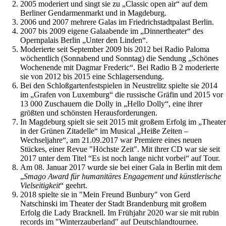
2005 moderiert und singt sie zu „Classic open air“ auf dem
Berliner Gendarmenmarkt und in Magdeburg.
2006 und 2007 mehrere Galas im Friedrichstadtpalast Berlin.
2007 bis 2009 eigene Galaabende im „Dinnertheater“ des
Opernpalais Berlin „Unter den Linden“.
Moderierte seit September 2009 bis 2012 bei Radio Paloma
wöchentlich (Sonnabend und Sonntag) die Sendung „Schönes
Wochenende mit Dagmar Frederic“. Bei Radio B 2 moderierte
sie von 2012 bis 2015 eine Schlagersendung.
Bei den Schloßgartenfestspielen in Neustrelitz spielte sie 2014
im „Grafen von Luxemburg“ die russische Gräfin und 2015 vor
13 000 Zuschauern die Dolly in „Hello Dolly“, eine ihrer
größten und schönsten Herausforderungen.
In Magdeburg spielt sie seit 2015 mit großem Erfolg im „Theater
in der Grünen Zitadelle“ im Musical „Heiße Zeiten –
Wechseljahre“, am 21.09.2017 war Premiere eines neuen
Stückes, einer Revue "Höchste Zeit". Mit ihrer CD war sie seit
2017 unter dem Titel “Es ist noch lange nicht vorbei“ auf Tour.
Am 08. Januar 2017 wurde sie bei einer Gala in Berlin mit dem
„
Smago Award für humanitäres Engagement und künstlerische
Vielseitigkeit
“ geehrt.
2018 spielte sie in "Mein Freund Bunbury" von Gerd
Natschinski im Theater der Stadt Brandenburg mit großem
Erfolg die Lady Bracknell. Im Frühjahr 2020 war sie mit rubin
records im "Winterzauberland" auf Deutschlandtournee.