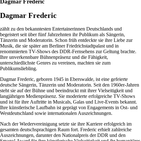
Dagmar Frederic
Dagmar Frederic
zählt zu den bekanntesten Entertainerinnen Deutschlands und
begeistert seit über fünf Jahrzehnten ihr Publikum als Sängerin,
Tänzerin und Moderatorin. Schon früh entdeckte sie ihre Liebe zur
Musik, die sie später am Berliner Friedrichstadtpalast und in
renommierten TV-Shows des DDR-Fernsehens zur Geltung brachte.
Ihre unverkennbare Bühnenpräsenz und die Fähigkeit,
unterschiedlichste Genres zu vereinen, machten sie zum
Publikumsliebling.
Dagmar Frederic, geboren 1945 in Eberswalde, ist eine gefeierte
deutsche Sängerin, Tänzerin und Moderatorin. Seit den 1960er-Jahren
steht sie auf der Bühne und beeindruckt mit ihrer Vielseitigkeit und
langjährigen Medienpräsenz. Sie moderierte erfolgreiche TV-Shows
und ist für ihre Auftritte in Musicals, Galas und Live-Events bekannt.
Ihre künstlerische Laufbahn ist geprägt von Engagements in Ost- und
Westdeutschland sowie internationalen Auszeichnungen.
Nach der Wiedervereinigung setzte sie ihre Karriere erfolgreich im
gesamten deutschsprachigen Raum fort. Frederic erhielt zahlreiche
Auszeichnungen, darunter den Nationalpreis der DDR und den
Smago! Award für ihre künstlerische Vielseitigkeit und ihr humanitäres