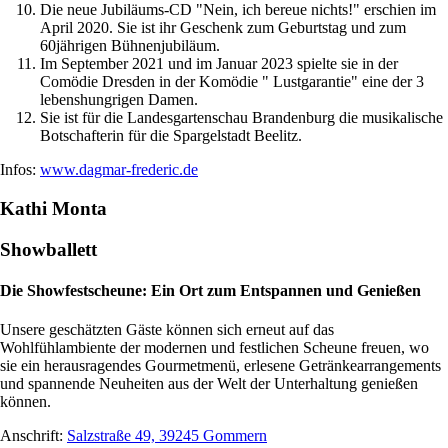
Die neue Jubiläums-CD "Nein, ich bereue nichts!" erschien im
April 2020. Sie ist ihr Geschenk zum Geburtstag und zum
60jährigen Bühnenjubiläum.
Im September 2021 und im Januar 2023 spielte sie in der
Comödie Dresden in der Komödie " Lustgarantie" eine der 3
lebenshungrigen Damen.
Sie ist für die Landesgartenschau Brandenburg die musikalische
Botschafterin für die Spargelstadt Beelitz.
Infos:
www.dagmar-frederic.de
Kathi Monta
Showballett
Die Showfestscheune: Ein Ort zum Entspannen und Genießen
Unsere geschätzten Gäste können sich erneut auf das
Wohlfühlambiente der modernen und festlichen Scheune freuen, wo
sie ein herausragendes Gourmetmenü, erlesene Getränkearrangements
und spannende Neuheiten aus der Welt der Unterhaltung genießen
können.
Anschrift:
Salzstraße 49, 39245 Gommern