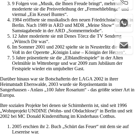
9 Folgen von „Musik, die Ihnen Freude bringt“, mehrmals
moderierte sie die Preisverleihung der „Fernsehlieblinge“ und
viermal „Ein Kessel Buntes“.
1984 eröffnete sie musikalisch den neuen Friedrichstadtpalast in
Berlin. Nach 1989 in ARD und MDR „Meine Show“ und vier
Samstagabende in der ARD „Sommermelodie“.
12 Jahre moderierte sie mit Denes Törcz die TV Sendung
„Wünsch Dir was“.
Im Sommer 2001 und 2002 spielte sie in Neustrelitz die Gräfin
Voß in der Operette „Königin Luise – Königin der Herzen“.
5 Jahre präsentierte sie die „Elblandfestspiele“ in der Alten
Oelmühle in Wittenberge und war 2009 zum Jubiläum der
Festspiele wieder ein umjubelter Gast.
Darüber hinaus war sie Botschafterin der LAGA 2002 in ihrer
Heimatstadt Eberswalde, 2003 wurde sie Repräsentantin in
Sangerhausen - Anlass „100 Jahre Rosarium“ - das größte seiner Art in
Europa.
Ihre sozialen Projekte bei denen sie Schirmherrin ist, sind seit 1996
„Wohnprojekt UNDINE (Wohn- und Obdachlose)“ in Berlin und seit
2002 bei MC Donald Kinderstiftung im Kinderhaus Cottbus.
2005 erschien ihr 2. Buch „Schürt das Feuer“ mit dem sie auf
Lesereise war.