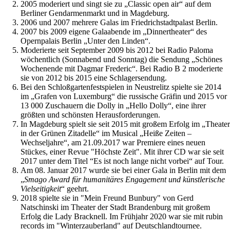
2005 moderiert und singt sie zu „Classic open air“ auf dem
Berliner Gendarmenmarkt und in Magdeburg.
2006 und 2007 mehrere Galas im Friedrichstadtpalast Berlin.
2007 bis 2009 eigene Galaabende im „Dinnertheater“ des
Opernpalais Berlin „Unter den Linden“.
Moderierte seit September 2009 bis 2012 bei Radio Paloma
wöchentlich (Sonnabend und Sonntag) die Sendung „Schönes
Wochenende mit Dagmar Frederic“. Bei Radio B 2 moderierte
sie von 2012 bis 2015 eine Schlagersendung.
Bei den Schloßgartenfestspielen in Neustrelitz spielte sie 2014
im „Grafen von Luxemburg“ die russische Gräfin und 2015 vor
13 000 Zuschauern die Dolly in „Hello Dolly“, eine ihrer
größten und schönsten Herausforderungen.
In Magdeburg spielt sie seit 2015 mit großem Erfolg im „Theater
in der Grünen Zitadelle“ im Musical „Heiße Zeiten –
Wechseljahre“, am 21.09.2017 war Premiere eines neuen
Stückes, einer Revue "Höchste Zeit". Mit ihrer CD war sie seit
2017 unter dem Titel “Es ist noch lange nicht vorbei“ auf Tour.
Am 08. Januar 2017 wurde sie bei einer Gala in Berlin mit dem
„
Smago Award für humanitäres Engagement und künstlerische
Vielseitigkeit
“ geehrt.
2018 spielte sie in "Mein Freund Bunbury" von Gerd
Natschinski im Theater der Stadt Brandenburg mit großem
Erfolg die Lady Bracknell. Im Frühjahr 2020 war sie mit rubin
records im "Winterzauberland" auf Deutschlandtournee.