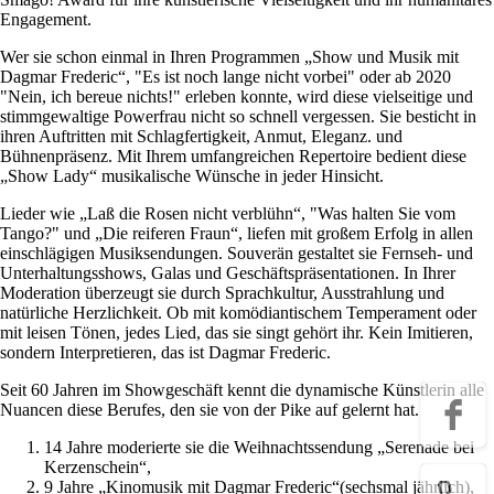
Engagement.
Wer sie schon einmal in Ihren Programmen „Show und Musik mit
Dagmar Frederic“, "Es ist noch lange nicht vorbei" oder ab 2020
"Nein, ich bereue nichts!" erleben konnte, wird diese vielseitige und
stimmgewaltige Powerfrau nicht so schnell vergessen. Sie besticht in
ihren Auftritten mit Schlagfertigkeit, Anmut, Eleganz. und
Bühnenpräsenz. Mit Ihrem umfangreichen Repertoire bedient diese
„Show Lady“ musikalische Wünsche in jeder Hinsicht.
Lieder wie „Laß die Rosen nicht verblühn“, "Was halten Sie vom
Tango?" und „Die reiferen Fraun“, liefen mit großem Erfolg in allen
einschlägigen Musiksendungen. Souverän gestaltet sie Fernseh- und
Unterhaltungsshows, Galas und Geschäftspräsentationen. In Ihrer
Moderation überzeugt sie durch Sprachkultur, Ausstrahlung und
natürliche Herzlichkeit. Ob mit komödiantischem Temperament oder
mit leisen Tönen, jedes Lied, das sie singt gehört ihr. Kein Imitieren,
sondern Interpretieren, das ist Dagmar Frederic.
Seit 60 Jahren im Showgeschäft kennt die dynamische Künstlerin alle
Nuancen diese Berufes, den sie von der Pike auf gelernt hat.
14 Jahre moderierte sie die Weihnachtssendung „Serenade bei
Kerzenschein“,
9 Jahre „Kinomusik mit Dagmar Frederic“(sechsmal jährlich),