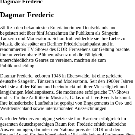
Dagmar Frederic
Dagmar Frederic
zählt zu den bekanntesten Entertainerinnen Deutschlands und
begeistert seit über fünf Jahrzehnten ihr Publikum als Sängerin,
Tänzerin und Moderatorin. Schon früh entdeckte sie ihre Liebe zur
Musik, die sie später am Berliner Friedrichstadtpalast und in
renommierten TV-Shows des DDR-Fernsehens zur Geltung brachte.
Ihre unverkennbare Bühnenpräsenz und die Fähigkeit,
unterschiedlichste Genres zu vereinen, machten sie zum
Publikumsliebling.
Dagmar Frederic, geboren 1945 in Eberswalde, ist eine gefeierte
deutsche Sängerin, Tänzerin und Moderatorin. Seit den 1960er-Jahren
steht sie auf der Bühne und beeindruckt mit ihrer Vielseitigkeit und
langjährigen Medienpräsenz. Sie moderierte erfolgreiche TV-Shows
und ist für ihre Auftritte in Musicals, Galas und Live-Events bekannt.
Ihre künstlerische Laufbahn ist geprägt von Engagements in Ost- und
Westdeutschland sowie internationalen Auszeichnungen.
Nach der Wiedervereinigung setzte sie ihre Karriere erfolgreich im
gesamten deutschsprachigen Raum fort. Frederic erhielt zahlreiche
Auszeichnungen, darunter den Nationalpreis der DDR und den
Smago! Award für ihre künstlerische Vielseitigkeit und ihr humanitäres