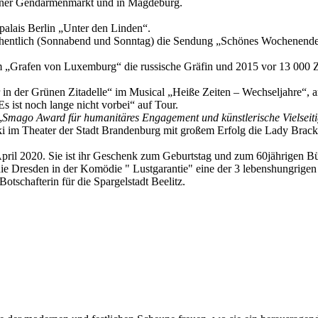
rliner Gendarmenmarkt und in Magdeburg.
alais Berlin „Unter den Linden“.
hentlich (Sonnabend und Sonntag) die Sendung „Schönes Wochenende m
 im „Grafen von Luxemburg“ die russische Gräfin und 2015 vor 13 000 Z
r in der Grünen Zitadelle“ im Musical „Heiße Zeiten – Wechseljahre“,
s ist noch lange nicht vorbei“ auf Tour.
„
Smago Award für humanitäres Engagement und künstlerische Vielseiti
i im Theater der Stadt Brandenburg mit großem Erfolg die Lady Brackne
April 2020. Sie ist ihr Geschenk zum Geburtstag und zum 60jährigen 
ie Dresden in der Komödie " Lustgarantie" eine der 3 lebenshungrige
otschafterin für die Spargelstadt Beelitz.