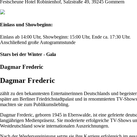
Festscheune Hotel Robinienhof, Salzstraße 49, 39245 Gommern
Einlass und Showbeginn:
Einlass ab 14:00 Uhr, Showbeginn: 15:00 Uhr, Ende ca. 17:30 Uhr.
Anschließend große Autogrammstunde
Stars bei der Winter - Gala
Dagmar Frederic
Dagmar Frederic
zählt zu den bekanntesten Entertainerinnen Deutschlands und begeistert
später am Berliner Friedrichstadtpalast und in renommierten TV-Show
machten sie zum Publikumsliebling.
Dagmar Frederic, geboren 1945 in Eberswalde, ist eine gefeierte deutsc
langjährigen Medienpräsenz. Sie moderierte erfolgreiche TV-Shows und 
Westdeutschland sowie internationalen Auszeichnungen.
Nach der Wiedervereinigung setzte sie ihre Karriere erfolgreich im g