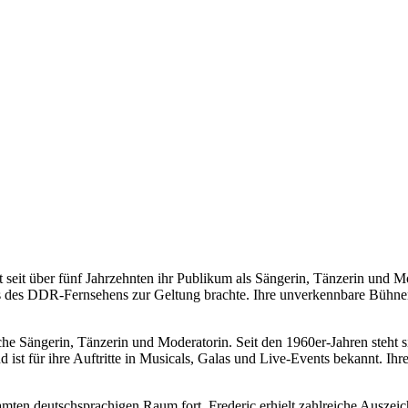
 seit über fünf Jahrzehnten ihr Publikum als Sängerin, Tänzerin und Mo
s des DDR-Fernsehens zur Geltung brachte. Ihre unverkennbare Bühnenp
he Sängerin, Tänzerin und Moderatorin. Seit den 1960er-Jahren steht si
ist für ihre Auftritte in Musicals, Galas und Live-Events bekannt. Ih
esamten deutschsprachigen Raum fort. Frederic erhielt zahlreiche Aus