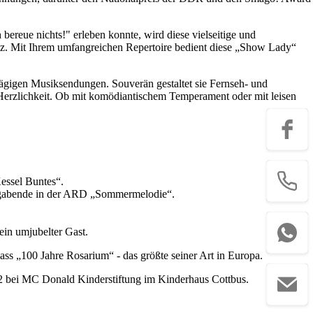
ereue nichts!" erleben konnte, wird diese vielseitige und
senz. Mit Ihrem umfangreichen Repertoire bedient diese „Show Lady“
lägigen Musiksendungen. Souverän gestaltet sie Fernseh- und
 Herzlichkeit. Ob mit komödiantischem Temperament oder mit leisen
Kessel Buntes“.
tagabende in der ARD „Sommermelodie“.
ein umjubelter Gast.
ss „100 Jahre Rosarium“ - das größte seiner Art in Europa.
02 bei MC Donald Kinderstiftung im Kinderhaus Cottbus.