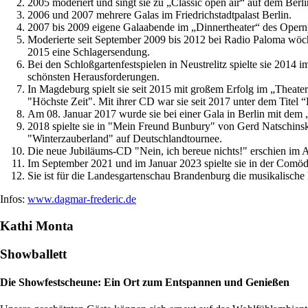
2005 moderiert und singt sie zu „Classic open air“ auf dem Be
2006 und 2007 mehrere Galas im Friedrichstadtpalast Berlin.
2007 bis 2009 eigene Galaabende im „Dinnertheater“ des Opernp
Moderierte seit September 2009 bis 2012 bei Radio Paloma wöc
2015 eine Schlagersendung.
Bei den Schloßgartenfestspielen in Neustrelitz spielte sie 2014
schönsten Herausforderungen.
In Magdeburg spielt sie seit 2015 mit großem Erfolg im „Theate
"Höchste Zeit". Mit ihrer CD war sie seit 2017 unter dem Titel “E
Am 08. Januar 2017 wurde sie bei einer Gala in Berlin mit dem 
2018 spielte sie in "Mein Freund Bunbury" von Gerd Natschinsk
"Winterzauberland" auf Deutschlandtournee.
Die neue Jubiläums-CD "Nein, ich bereue nichts!" erschien im 
Im September 2021 und im Januar 2023 spielte sie in der Comöd
Sie ist für die Landesgartenschau Brandenburg die musikalische B
Infos:
www.dagmar-frederic.de
Kathi Monta
Showballett
Die Showfestscheune: Ein Ort zum Entspannen und Genießen