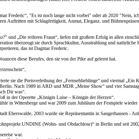
Frederic“, "Es ist noch lange nicht vorbei" oder ab 2020 "Nein, ich b
 ihren Auftritten mit Schlagfertigkeit, Anmut, Eleganz. und Bühnenprä
?" und „Die reiferen Fraun“, liefen mit großem Erfolg in allen einsch
ration überzeugt sie durch Sprachkultur, Ausstrahlung und natürliche
erpretieren, das ist Dagmar Frederic.
uancen diese Berufes, den sie von der Pike auf gelernt hat.
erzenschein“,
erte sie die Preisverleihung der „Fernsehlieblinge“ und viermal „Ein 
st in Berlin. Nach 1989 in ARD und MDR „Meine Show“ und vier Sams
sch Dir was“.
Voß in der Operette „Königin Luise – Königin der Herzen“.
elmühle in Wittenberge und war 2009 zum Jubiläum der Festspiele wieder 
adt Eberswalde, 2003 wurde sie Repräsentantin in Sangerhausen - Anla
96 „Wohnprojekt UNDINE (Wohn- und Obdachlose)“ in Berlin und seit 20
sereise war.