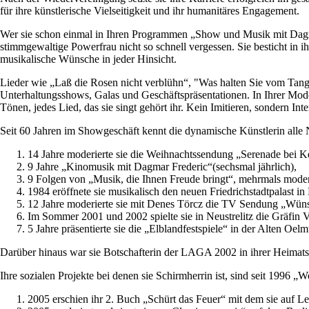
für ihre künstlerische Vielseitigkeit und ihr humanitäres Engagement.
Wer sie schon einmal in Ihren Programmen „Show und Musik mit Dagmar 
stimmgewaltige Powerfrau nicht so schnell vergessen. Sie besticht in
musikalische Wünsche in jeder Hinsicht.
Lieder wie „Laß die Rosen nicht verblühn“, "Was halten Sie vom Tango
Unterhaltungsshows, Galas und Geschäftspräsentationen. In Ihrer Mode
Tönen, jedes Lied, das sie singt gehört ihr. Kein Imitieren, sondern Int
Seit 60 Jahren im Showgeschäft kennt die dynamische Künstlerin alle N
14 Jahre moderierte sie die Weihnachtssendung „Serenade bei K
9 Jahre „Kinomusik mit Dagmar Frederic“(sechsmal jährlich),
9 Folgen von „Musik, die Ihnen Freude bringt“, mehrmals moderi
1984 eröffnete sie musikalisch den neuen Friedrichstadtpala
12 Jahre moderierte sie mit Denes Törcz die TV Sendung „Wün
Im Sommer 2001 und 2002 spielte sie in Neustrelitz die Gräfin 
5 Jahre präsentierte sie die „Elblandfestspiele“ in der Alten O
Darüber hinaus war sie Botschafterin der LAGA 2002 in ihrer Heimatst
Ihre sozialen Projekte bei denen sie Schirmherrin ist, sind seit 19
2005 erschien ihr 2. Buch „Schürt das Feuer“ mit dem sie auf Le