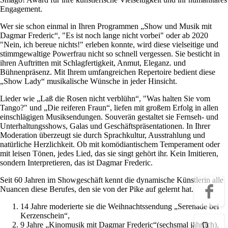
Engagement.
Wer sie schon einmal in Ihren Programmen „Show und Musik mit
Dagmar Frederic“, "Es ist noch lange nicht vorbei" oder ab 2020
"Nein, ich bereue nichts!" erleben konnte, wird diese vielseitige und
stimmgewaltige Powerfrau nicht so schnell vergessen. Sie besticht in
ihren Auftritten mit Schlagfertigkeit, Anmut, Eleganz. und
Bühnenpräsenz. Mit Ihrem umfangreichen Repertoire bedient diese
„Show Lady“ musikalische Wünsche in jeder Hinsicht.
Lieder wie „Laß die Rosen nicht verblühn“, "Was halten Sie vom
Tango?" und „Die reiferen Fraun“, liefen mit großem Erfolg in allen
einschlägigen Musiksendungen. Souverän gestaltet sie Fernseh- und
Unterhaltungsshows, Galas und Geschäftspräsentationen. In Ihrer
Moderation überzeugt sie durch Sprachkultur, Ausstrahlung und
natürliche Herzlichkeit. Ob mit komödiantischem Temperament oder
mit leisen Tönen, jedes Lied, das sie singt gehört ihr. Kein Imitieren,
sondern Interpretieren, das ist Dagmar Frederic.
Seit 60 Jahren im Showgeschäft kennt die dynamische Künstlerin alle
Nuancen diese Berufes, den sie von der Pike auf gelernt hat.
14 Jahre moderierte sie die Weihnachtssendung „Serenade bei
Kerzenschein“,
9 Jahre „Kinomusik mit Dagmar Frederic“(sechsmal jährlich),