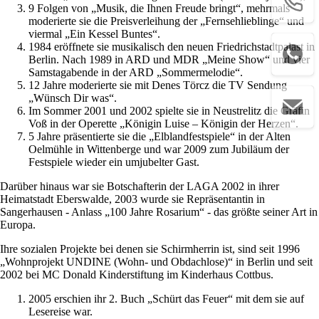
9 Folgen von „Musik, die Ihnen Freude bringt“, mehrmals
moderierte sie die Preisverleihung der „Fernsehlieblinge“ und
viermal „Ein Kessel Buntes“.
1984 eröffnete sie musikalisch den neuen Friedrichstadtpalast in
Berlin. Nach 1989 in ARD und MDR „Meine Show“ und vier
Samstagabende in der ARD „Sommermelodie“.
12 Jahre moderierte sie mit Denes Törcz die TV Sendung
„Wünsch Dir was“.
Im Sommer 2001 und 2002 spielte sie in Neustrelitz die Gräfin
Voß in der Operette „Königin Luise – Königin der Herzen“.
5 Jahre präsentierte sie die „Elblandfestspiele“ in der Alten
Oelmühle in Wittenberge und war 2009 zum Jubiläum der
Festspiele wieder ein umjubelter Gast.
Darüber hinaus war sie Botschafterin der LAGA 2002 in ihrer
Heimatstadt Eberswalde, 2003 wurde sie Repräsentantin in
Sangerhausen - Anlass „100 Jahre Rosarium“ - das größte seiner Art in
Europa.
Ihre sozialen Projekte bei denen sie Schirmherrin ist, sind seit 1996
„Wohnprojekt UNDINE (Wohn- und Obdachlose)“ in Berlin und seit
2002 bei MC Donald Kinderstiftung im Kinderhaus Cottbus.
2005 erschien ihr 2. Buch „Schürt das Feuer“ mit dem sie auf
Lesereise war.