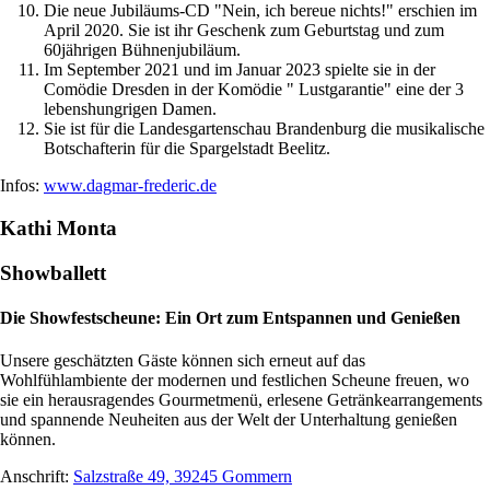
Die neue Jubiläums-CD "Nein, ich bereue nichts!" erschien im
April 2020. Sie ist ihr Geschenk zum Geburtstag und zum
60jährigen Bühnenjubiläum.
Im September 2021 und im Januar 2023 spielte sie in der
Comödie Dresden in der Komödie " Lustgarantie" eine der 3
lebenshungrigen Damen.
Sie ist für die Landesgartenschau Brandenburg die musikalische
Botschafterin für die Spargelstadt Beelitz.
Infos:
www.dagmar-frederic.de
Kathi Monta
Showballett
Die Showfestscheune: Ein Ort zum Entspannen und Genießen
Unsere geschätzten Gäste können sich erneut auf das
Wohlfühlambiente der modernen und festlichen Scheune freuen, wo
sie ein herausragendes Gourmetmenü, erlesene Getränkearrangements
und spannende Neuheiten aus der Welt der Unterhaltung genießen
können.
Anschrift:
Salzstraße 49, 39245 Gommern