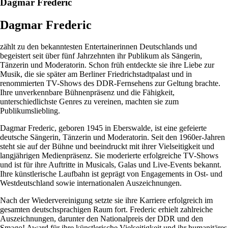
Dagmar Frederic
Dagmar Frederic
zählt zu den bekanntesten Entertainerinnen Deutschlands und
begeistert seit über fünf Jahrzehnten ihr Publikum als Sängerin,
Tänzerin und Moderatorin. Schon früh entdeckte sie ihre Liebe zur
Musik, die sie später am Berliner Friedrichstadtpalast und in
renommierten TV-Shows des DDR-Fernsehens zur Geltung brachte.
Ihre unverkennbare Bühnenpräsenz und die Fähigkeit,
unterschiedlichste Genres zu vereinen, machten sie zum
Publikumsliebling.
Dagmar Frederic, geboren 1945 in Eberswalde, ist eine gefeierte
deutsche Sängerin, Tänzerin und Moderatorin. Seit den 1960er-Jahren
steht sie auf der Bühne und beeindruckt mit ihrer Vielseitigkeit und
langjährigen Medienpräsenz. Sie moderierte erfolgreiche TV-Shows
und ist für ihre Auftritte in Musicals, Galas und Live-Events bekannt.
Ihre künstlerische Laufbahn ist geprägt von Engagements in Ost- und
Westdeutschland sowie internationalen Auszeichnungen.
Nach der Wiedervereinigung setzte sie ihre Karriere erfolgreich im
gesamten deutschsprachigen Raum fort. Frederic erhielt zahlreiche
Auszeichnungen, darunter den Nationalpreis der DDR und den
Smago! Award für ihre künstlerische Vielseitigkeit und ihr humanitäres