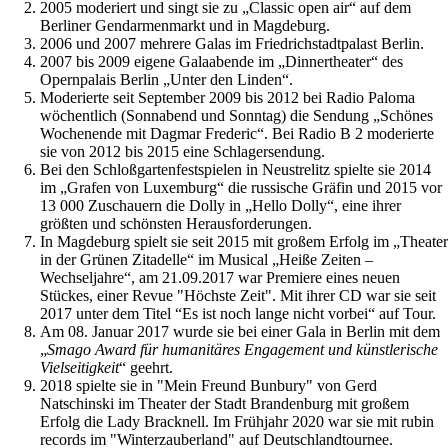
2005 moderiert und singt sie zu „Classic open air“ auf dem
Berliner Gendarmenmarkt und in Magdeburg.
2006 und 2007 mehrere Galas im Friedrichstadtpalast Berlin.
2007 bis 2009 eigene Galaabende im „Dinnertheater“ des
Opernpalais Berlin „Unter den Linden“.
Moderierte seit September 2009 bis 2012 bei Radio Paloma
wöchentlich (Sonnabend und Sonntag) die Sendung „Schönes
Wochenende mit Dagmar Frederic“. Bei Radio B 2 moderierte
sie von 2012 bis 2015 eine Schlagersendung.
Bei den Schloßgartenfestspielen in Neustrelitz spielte sie 2014
im „Grafen von Luxemburg“ die russische Gräfin und 2015 vor
13 000 Zuschauern die Dolly in „Hello Dolly“, eine ihrer
größten und schönsten Herausforderungen.
In Magdeburg spielt sie seit 2015 mit großem Erfolg im „Theater
in der Grünen Zitadelle“ im Musical „Heiße Zeiten –
Wechseljahre“, am 21.09.2017 war Premiere eines neuen
Stückes, einer Revue "Höchste Zeit". Mit ihrer CD war sie seit
2017 unter dem Titel “Es ist noch lange nicht vorbei“ auf Tour.
Am 08. Januar 2017 wurde sie bei einer Gala in Berlin mit dem
„
Smago Award für humanitäres Engagement und künstlerische
Vielseitigkeit
“ geehrt.
2018 spielte sie in "Mein Freund Bunbury" von Gerd
Natschinski im Theater der Stadt Brandenburg mit großem
Erfolg die Lady Bracknell. Im Frühjahr 2020 war sie mit rubin
records im "Winterzauberland" auf Deutschlandtournee.