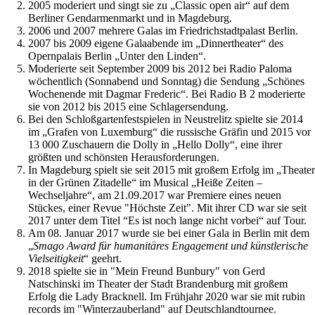
2005 moderiert und singt sie zu „Classic open air“ auf dem
Berliner Gendarmenmarkt und in Magdeburg.
2006 und 2007 mehrere Galas im Friedrichstadtpalast Berlin.
2007 bis 2009 eigene Galaabende im „Dinnertheater“ des
Opernpalais Berlin „Unter den Linden“.
Moderierte seit September 2009 bis 2012 bei Radio Paloma
wöchentlich (Sonnabend und Sonntag) die Sendung „Schönes
Wochenende mit Dagmar Frederic“. Bei Radio B 2 moderierte
sie von 2012 bis 2015 eine Schlagersendung.
Bei den Schloßgartenfestspielen in Neustrelitz spielte sie 2014
im „Grafen von Luxemburg“ die russische Gräfin und 2015 vor
13 000 Zuschauern die Dolly in „Hello Dolly“, eine ihrer
größten und schönsten Herausforderungen.
In Magdeburg spielt sie seit 2015 mit großem Erfolg im „Theater
in der Grünen Zitadelle“ im Musical „Heiße Zeiten –
Wechseljahre“, am 21.09.2017 war Premiere eines neuen
Stückes, einer Revue "Höchste Zeit". Mit ihrer CD war sie seit
2017 unter dem Titel “Es ist noch lange nicht vorbei“ auf Tour.
Am 08. Januar 2017 wurde sie bei einer Gala in Berlin mit dem
„
Smago Award für humanitäres Engagement und künstlerische
Vielseitigkeit
“ geehrt.
2018 spielte sie in "Mein Freund Bunbury" von Gerd
Natschinski im Theater der Stadt Brandenburg mit großem
Erfolg die Lady Bracknell. Im Frühjahr 2020 war sie mit rubin
records im "Winterzauberland" auf Deutschlandtournee.