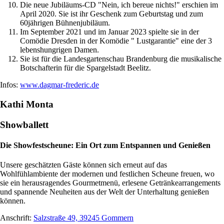
Die neue Jubiläums-CD "Nein, ich bereue nichts!" erschien im
April 2020. Sie ist ihr Geschenk zum Geburtstag und zum
60jährigen Bühnenjubiläum.
Im September 2021 und im Januar 2023 spielte sie in der
Comödie Dresden in der Komödie " Lustgarantie" eine der 3
lebenshungrigen Damen.
Sie ist für die Landesgartenschau Brandenburg die musikalische
Botschafterin für die Spargelstadt Beelitz.
Infos:
www.dagmar-frederic.de
Kathi Monta
Showballett
Die Showfestscheune: Ein Ort zum Entspannen und Genießen
Unsere geschätzten Gäste können sich erneut auf das
Wohlfühlambiente der modernen und festlichen Scheune freuen, wo
sie ein herausragendes Gourmetmenü, erlesene Getränkearrangements
und spannende Neuheiten aus der Welt der Unterhaltung genießen
können.
Anschrift:
Salzstraße 49, 39245 Gommern