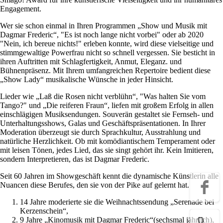
Engagement.
Wer sie schon einmal in Ihren Programmen „Show und Musik mit
Dagmar Frederic“, "Es ist noch lange nicht vorbei" oder ab 2020
"Nein, ich bereue nichts!" erleben konnte, wird diese vielseitige und
stimmgewaltige Powerfrau nicht so schnell vergessen. Sie besticht in
ihren Auftritten mit Schlagfertigkeit, Anmut, Eleganz. und
Bühnenpräsenz. Mit Ihrem umfangreichen Repertoire bedient diese
„Show Lady“ musikalische Wünsche in jeder Hinsicht.
Lieder wie „Laß die Rosen nicht verblühn“, "Was halten Sie vom
Tango?" und „Die reiferen Fraun“, liefen mit großem Erfolg in allen
einschlägigen Musiksendungen. Souverän gestaltet sie Fernseh- und
Unterhaltungsshows, Galas und Geschäftspräsentationen. In Ihrer
Moderation überzeugt sie durch Sprachkultur, Ausstrahlung und
natürliche Herzlichkeit. Ob mit komödiantischem Temperament oder
mit leisen Tönen, jedes Lied, das sie singt gehört ihr. Kein Imitieren,
sondern Interpretieren, das ist Dagmar Frederic.
Seit 60 Jahren im Showgeschäft kennt die dynamische Künstlerin alle
Nuancen diese Berufes, den sie von der Pike auf gelernt hat.
14 Jahre moderierte sie die Weihnachtssendung „Serenade bei
Kerzenschein“,
9 Jahre „Kinomusik mit Dagmar Frederic“(sechsmal jährlich),