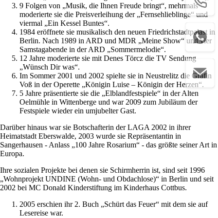
9 Folgen von „Musik, die Ihnen Freude bringt“, mehrmals
moderierte sie die Preisverleihung der „Fernsehlieblinge“ und
viermal „Ein Kessel Buntes“.
1984 eröffnete sie musikalisch den neuen Friedrichstadtpalast in
Berlin. Nach 1989 in ARD und MDR „Meine Show“ und vier
Samstagabende in der ARD „Sommermelodie“.
12 Jahre moderierte sie mit Denes Törcz die TV Sendung
„Wünsch Dir was“.
Im Sommer 2001 und 2002 spielte sie in Neustrelitz die Gräfin
Voß in der Operette „Königin Luise – Königin der Herzen“.
5 Jahre präsentierte sie die „Elblandfestspiele“ in der Alten
Oelmühle in Wittenberge und war 2009 zum Jubiläum der
Festspiele wieder ein umjubelter Gast.
Darüber hinaus war sie Botschafterin der LAGA 2002 in ihrer
Heimatstadt Eberswalde, 2003 wurde sie Repräsentantin in
Sangerhausen - Anlass „100 Jahre Rosarium“ - das größte seiner Art in
Europa.
Ihre sozialen Projekte bei denen sie Schirmherrin ist, sind seit 1996
„Wohnprojekt UNDINE (Wohn- und Obdachlose)“ in Berlin und seit
2002 bei MC Donald Kinderstiftung im Kinderhaus Cottbus.
2005 erschien ihr 2. Buch „Schürt das Feuer“ mit dem sie auf
Lesereise war.