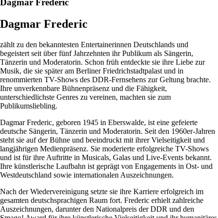
Dagmar Frederic
Dagmar Frederic
zählt zu den bekanntesten Entertainerinnen Deutschlands und
begeistert seit über fünf Jahrzehnten ihr Publikum als Sängerin,
Tänzerin und Moderatorin. Schon früh entdeckte sie ihre Liebe zur
Musik, die sie später am Berliner Friedrichstadtpalast und in
renommierten TV-Shows des DDR-Fernsehens zur Geltung brachte.
Ihre unverkennbare Bühnenpräsenz und die Fähigkeit,
unterschiedlichste Genres zu vereinen, machten sie zum
Publikumsliebling.
Dagmar Frederic, geboren 1945 in Eberswalde, ist eine gefeierte
deutsche Sängerin, Tänzerin und Moderatorin. Seit den 1960er-Jahren
steht sie auf der Bühne und beeindruckt mit ihrer Vielseitigkeit und
langjährigen Medienpräsenz. Sie moderierte erfolgreiche TV-Shows
und ist für ihre Auftritte in Musicals, Galas und Live-Events bekannt.
Ihre künstlerische Laufbahn ist geprägt von Engagements in Ost- und
Westdeutschland sowie internationalen Auszeichnungen.
Nach der Wiedervereinigung setzte sie ihre Karriere erfolgreich im
gesamten deutschsprachigen Raum fort. Frederic erhielt zahlreiche
Auszeichnungen, darunter den Nationalpreis der DDR und den
Smago! Award für ihre künstlerische Vielseitigkeit und ihr humanitäres