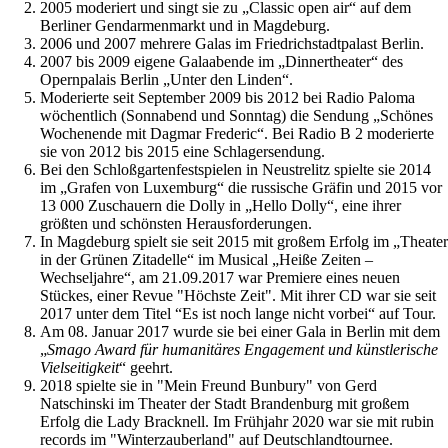
2005 moderiert und singt sie zu „Classic open air“ auf dem
Berliner Gendarmenmarkt und in Magdeburg.
2006 und 2007 mehrere Galas im Friedrichstadtpalast Berlin.
2007 bis 2009 eigene Galaabende im „Dinnertheater“ des
Opernpalais Berlin „Unter den Linden“.
Moderierte seit September 2009 bis 2012 bei Radio Paloma
wöchentlich (Sonnabend und Sonntag) die Sendung „Schönes
Wochenende mit Dagmar Frederic“. Bei Radio B 2 moderierte
sie von 2012 bis 2015 eine Schlagersendung.
Bei den Schloßgartenfestspielen in Neustrelitz spielte sie 2014
im „Grafen von Luxemburg“ die russische Gräfin und 2015 vor
13 000 Zuschauern die Dolly in „Hello Dolly“, eine ihrer
größten und schönsten Herausforderungen.
In Magdeburg spielt sie seit 2015 mit großem Erfolg im „Theater
in der Grünen Zitadelle“ im Musical „Heiße Zeiten –
Wechseljahre“, am 21.09.2017 war Premiere eines neuen
Stückes, einer Revue "Höchste Zeit". Mit ihrer CD war sie seit
2017 unter dem Titel “Es ist noch lange nicht vorbei“ auf Tour.
Am 08. Januar 2017 wurde sie bei einer Gala in Berlin mit dem
„
Smago Award für humanitäres Engagement und künstlerische
Vielseitigkeit
“ geehrt.
2018 spielte sie in "Mein Freund Bunbury" von Gerd
Natschinski im Theater der Stadt Brandenburg mit großem
Erfolg die Lady Bracknell. Im Frühjahr 2020 war sie mit rubin
records im "Winterzauberland" auf Deutschlandtournee.