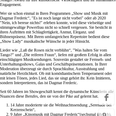
Engagement.
Wer sie schon einmal in Ihren Programmen „Show und Musik mit
Dagmar Frederic“, "Es ist noch lange nicht vorbei" oder ab 2020
"Nein, ich bereue nichts!" erleben konnte, wird diese vielseitige und
stimmgewaltige Powerfrau nicht so schnell vergessen. Sie besticht in
ihren Auftritten mit Schlagfertigkeit, Anmut, Eleganz. und
Bühnenpräsenz. Mit Ihrem umfangreichen Repertoire bedient diese
„Show Lady“ musikalische Wünsche in jeder Hinsicht.
Lieder wie „Laß die Rosen nicht verblühn“, "Was halten Sie vom
Tango?" und „Die reiferen Fraun“, liefen mit großem Erfolg in allen
einschlägigen Musiksendungen. Souverän gestaltet sie Fernseh- und
Unterhaltungsshows, Galas und Geschäftspräsentationen. In Ihrer
Moderation überzeugt sie durch Sprachkultur, Ausstrahlung und
natürliche Herzlichkeit. Ob mit komödiantischem Temperament oder
mit leisen Tönen, jedes Lied, das sie singt gehört ihr. Kein Imitieren,
sondern Interpretieren, das ist Dagmar Frederic.
Seit 60 Jahren im Showgeschäft kennt die dynamische Künstlerin alle
Nuancen diese Berufes, den sie von der Pike auf gelernt hat.
14 Jahre moderierte sie die Weihnachtssendung „Serenade bei
Kerzenschein“,
9 Jahre „Kinomusik mit Dagmar Frederic“(sechsmal jährlich),