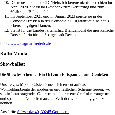
Die neue Jubiläums-CD "Nein, ich bereue nichts!" erschien im
April 2020. Sie ist ihr Geschenk zum Geburtstag und zum
60jährigen Bühnenjubiläum.
Im September 2021 und im Januar 2023 spielte sie in der
Comödie Dresden in der Komödie " Lustgarantie" eine der 3
lebenshungrigen Damen.
Sie ist für die Landesgartenschau Brandenburg die musikalische
Botschafterin für die Spargelstadt Beelitz.
Infos:
www.dagmar-frederic.de
Kathi Monta
Showballett
Die Showfestscheune: Ein Ort zum Entspannen und Genießen
Unsere geschätzten Gäste können sich erneut auf das
Wohlfühlambiente der modernen und festlichen Scheune freuen, wo
sie ein herausragendes Gourmetmenü, erlesene Getränkearrangements
und spannende Neuheiten aus der Welt der Unterhaltung genießen
können.
Anschrift:
Salzstraße 49, 39245 Gommern