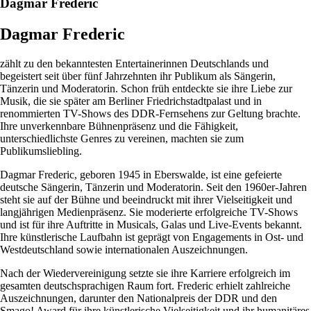
Dagmar Frederic
Dagmar Frederic
zählt zu den bekanntesten Entertainerinnen Deutschlands und
begeistert seit über fünf Jahrzehnten ihr Publikum als Sängerin,
Tänzerin und Moderatorin. Schon früh entdeckte sie ihre Liebe zur
Musik, die sie später am Berliner Friedrichstadtpalast und in
renommierten TV-Shows des DDR-Fernsehens zur Geltung brachte.
Ihre unverkennbare Bühnenpräsenz und die Fähigkeit,
unterschiedlichste Genres zu vereinen, machten sie zum
Publikumsliebling.
Dagmar Frederic, geboren 1945 in Eberswalde, ist eine gefeierte
deutsche Sängerin, Tänzerin und Moderatorin. Seit den 1960er-Jahren
steht sie auf der Bühne und beeindruckt mit ihrer Vielseitigkeit und
langjährigen Medienpräsenz. Sie moderierte erfolgreiche TV-Shows
und ist für ihre Auftritte in Musicals, Galas und Live-Events bekannt.
Ihre künstlerische Laufbahn ist geprägt von Engagements in Ost- und
Westdeutschland sowie internationalen Auszeichnungen.
Nach der Wiedervereinigung setzte sie ihre Karriere erfolgreich im
gesamten deutschsprachigen Raum fort. Frederic erhielt zahlreiche
Auszeichnungen, darunter den Nationalpreis der DDR und den
Smago! Award für ihre künstlerische Vielseitigkeit und ihr humanitäres