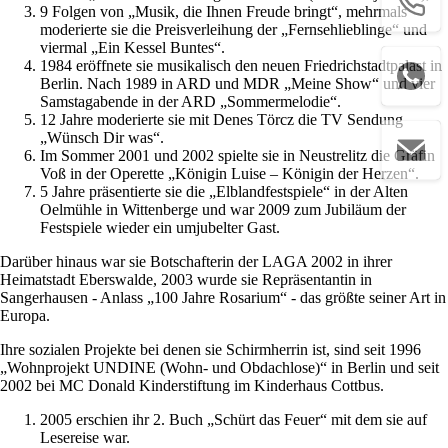
9 Folgen von „Musik, die Ihnen Freude bringt“, mehrmals
moderierte sie die Preisverleihung der „Fernsehlieblinge“ und
viermal „Ein Kessel Buntes“.
1984 eröffnete sie musikalisch den neuen Friedrichstadtpalast in
Berlin. Nach 1989 in ARD und MDR „Meine Show“ und vier
Samstagabende in der ARD „Sommermelodie“.
12 Jahre moderierte sie mit Denes Törcz die TV Sendung
„Wünsch Dir was“.
Im Sommer 2001 und 2002 spielte sie in Neustrelitz die Gräfin
Voß in der Operette „Königin Luise – Königin der Herzen“.
5 Jahre präsentierte sie die „Elblandfestspiele“ in der Alten
Oelmühle in Wittenberge und war 2009 zum Jubiläum der
Festspiele wieder ein umjubelter Gast.
Darüber hinaus war sie Botschafterin der LAGA 2002 in ihrer
Heimatstadt Eberswalde, 2003 wurde sie Repräsentantin in
Sangerhausen - Anlass „100 Jahre Rosarium“ - das größte seiner Art in
Europa.
Ihre sozialen Projekte bei denen sie Schirmherrin ist, sind seit 1996
„Wohnprojekt UNDINE (Wohn- und Obdachlose)“ in Berlin und seit
2002 bei MC Donald Kinderstiftung im Kinderhaus Cottbus.
2005 erschien ihr 2. Buch „Schürt das Feuer“ mit dem sie auf
Lesereise war.