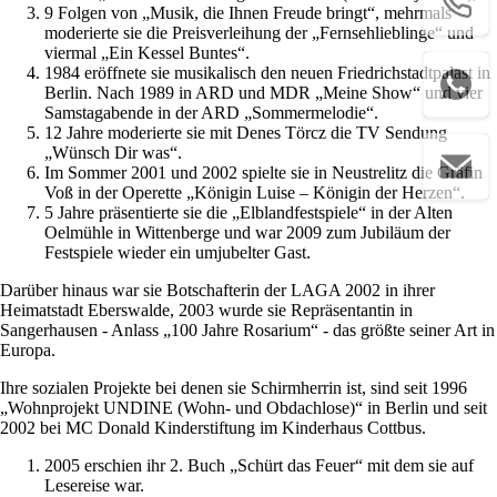
9 Folgen von „Musik, die Ihnen Freude bringt“, mehrmals
moderierte sie die Preisverleihung der „Fernsehlieblinge“ und
viermal „Ein Kessel Buntes“.
1984 eröffnete sie musikalisch den neuen Friedrichstadtpalast in
Berlin. Nach 1989 in ARD und MDR „Meine Show“ und vier
Samstagabende in der ARD „Sommermelodie“.
12 Jahre moderierte sie mit Denes Törcz die TV Sendung
„Wünsch Dir was“.
Im Sommer 2001 und 2002 spielte sie in Neustrelitz die Gräfin
Voß in der Operette „Königin Luise – Königin der Herzen“.
5 Jahre präsentierte sie die „Elblandfestspiele“ in der Alten
Oelmühle in Wittenberge und war 2009 zum Jubiläum der
Festspiele wieder ein umjubelter Gast.
Darüber hinaus war sie Botschafterin der LAGA 2002 in ihrer
Heimatstadt Eberswalde, 2003 wurde sie Repräsentantin in
Sangerhausen - Anlass „100 Jahre Rosarium“ - das größte seiner Art in
Europa.
Ihre sozialen Projekte bei denen sie Schirmherrin ist, sind seit 1996
„Wohnprojekt UNDINE (Wohn- und Obdachlose)“ in Berlin und seit
2002 bei MC Donald Kinderstiftung im Kinderhaus Cottbus.
2005 erschien ihr 2. Buch „Schürt das Feuer“ mit dem sie auf
Lesereise war.