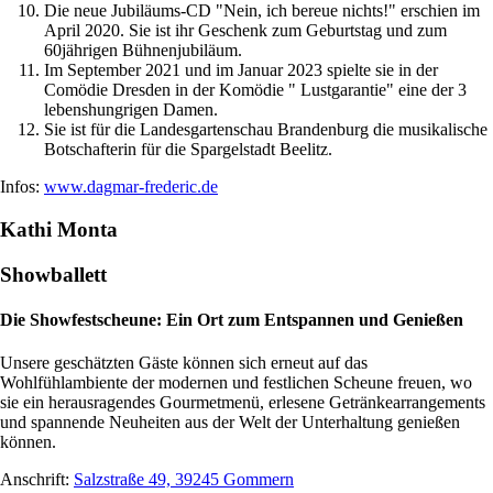
Die neue Jubiläums-CD "Nein, ich bereue nichts!" erschien im
April 2020. Sie ist ihr Geschenk zum Geburtstag und zum
60jährigen Bühnenjubiläum.
Im September 2021 und im Januar 2023 spielte sie in der
Comödie Dresden in der Komödie " Lustgarantie" eine der 3
lebenshungrigen Damen.
Sie ist für die Landesgartenschau Brandenburg die musikalische
Botschafterin für die Spargelstadt Beelitz.
Infos:
www.dagmar-frederic.de
Kathi Monta
Showballett
Die Showfestscheune: Ein Ort zum Entspannen und Genießen
Unsere geschätzten Gäste können sich erneut auf das
Wohlfühlambiente der modernen und festlichen Scheune freuen, wo
sie ein herausragendes Gourmetmenü, erlesene Getränkearrangements
und spannende Neuheiten aus der Welt der Unterhaltung genießen
können.
Anschrift:
Salzstraße 49, 39245 Gommern