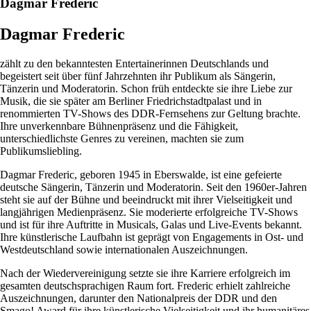
Dagmar Frederic
Dagmar Frederic
zählt zu den bekanntesten Entertainerinnen Deutschlands und
begeistert seit über fünf Jahrzehnten ihr Publikum als Sängerin,
Tänzerin und Moderatorin. Schon früh entdeckte sie ihre Liebe zur
Musik, die sie später am Berliner Friedrichstadtpalast und in
renommierten TV-Shows des DDR-Fernsehens zur Geltung brachte.
Ihre unverkennbare Bühnenpräsenz und die Fähigkeit,
unterschiedlichste Genres zu vereinen, machten sie zum
Publikumsliebling.
Dagmar Frederic, geboren 1945 in Eberswalde, ist eine gefeierte
deutsche Sängerin, Tänzerin und Moderatorin. Seit den 1960er-Jahren
steht sie auf der Bühne und beeindruckt mit ihrer Vielseitigkeit und
langjährigen Medienpräsenz. Sie moderierte erfolgreiche TV-Shows
und ist für ihre Auftritte in Musicals, Galas und Live-Events bekannt.
Ihre künstlerische Laufbahn ist geprägt von Engagements in Ost- und
Westdeutschland sowie internationalen Auszeichnungen.
Nach der Wiedervereinigung setzte sie ihre Karriere erfolgreich im
gesamten deutschsprachigen Raum fort. Frederic erhielt zahlreiche
Auszeichnungen, darunter den Nationalpreis der DDR und den
Smago! Award für ihre künstlerische Vielseitigkeit und ihr humanitäres