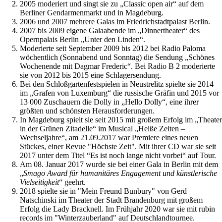
2005 moderiert und singt sie zu „Classic open air“ auf dem
Berliner Gendarmenmarkt und in Magdeburg.
2006 und 2007 mehrere Galas im Friedrichstadtpalast Berlin.
2007 bis 2009 eigene Galaabende im „Dinnertheater“ des
Opernpalais Berlin „Unter den Linden“.
Moderierte seit September 2009 bis 2012 bei Radio Paloma
wöchentlich (Sonnabend und Sonntag) die Sendung „Schönes
Wochenende mit Dagmar Frederic“. Bei Radio B 2 moderierte
sie von 2012 bis 2015 eine Schlagersendung.
Bei den Schloßgartenfestspielen in Neustrelitz spielte sie 2014
im „Grafen von Luxemburg“ die russische Gräfin und 2015 vor
13 000 Zuschauern die Dolly in „Hello Dolly“, eine ihrer
größten und schönsten Herausforderungen.
In Magdeburg spielt sie seit 2015 mit großem Erfolg im „Theater
in der Grünen Zitadelle“ im Musical „Heiße Zeiten –
Wechseljahre“, am 21.09.2017 war Premiere eines neuen
Stückes, einer Revue "Höchste Zeit". Mit ihrer CD war sie seit
2017 unter dem Titel “Es ist noch lange nicht vorbei“ auf Tour.
Am 08. Januar 2017 wurde sie bei einer Gala in Berlin mit dem
„
Smago Award für humanitäres Engagement und künstlerische
Vielseitigkeit
“ geehrt.
2018 spielte sie in "Mein Freund Bunbury" von Gerd
Natschinski im Theater der Stadt Brandenburg mit großem
Erfolg die Lady Bracknell. Im Frühjahr 2020 war sie mit rubin
records im "Winterzauberland" auf Deutschlandtournee.