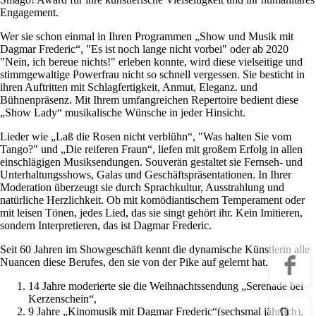
Engagement.
Wer sie schon einmal in Ihren Programmen „Show und Musik mit
Dagmar Frederic“, "Es ist noch lange nicht vorbei" oder ab 2020
"Nein, ich bereue nichts!" erleben konnte, wird diese vielseitige und
stimmgewaltige Powerfrau nicht so schnell vergessen. Sie besticht in
ihren Auftritten mit Schlagfertigkeit, Anmut, Eleganz. und
Bühnenpräsenz. Mit Ihrem umfangreichen Repertoire bedient diese
„Show Lady“ musikalische Wünsche in jeder Hinsicht.
Lieder wie „Laß die Rosen nicht verblühn“, "Was halten Sie vom
Tango?" und „Die reiferen Fraun“, liefen mit großem Erfolg in allen
einschlägigen Musiksendungen. Souverän gestaltet sie Fernseh- und
Unterhaltungsshows, Galas und Geschäftspräsentationen. In Ihrer
Moderation überzeugt sie durch Sprachkultur, Ausstrahlung und
natürliche Herzlichkeit. Ob mit komödiantischem Temperament oder
mit leisen Tönen, jedes Lied, das sie singt gehört ihr. Kein Imitieren,
sondern Interpretieren, das ist Dagmar Frederic.
Seit 60 Jahren im Showgeschäft kennt die dynamische Künstlerin alle
Nuancen diese Berufes, den sie von der Pike auf gelernt hat.
14 Jahre moderierte sie die Weihnachtssendung „Serenade bei
Kerzenschein“,
9 Jahre „Kinomusik mit Dagmar Frederic“(sechsmal jährlich),