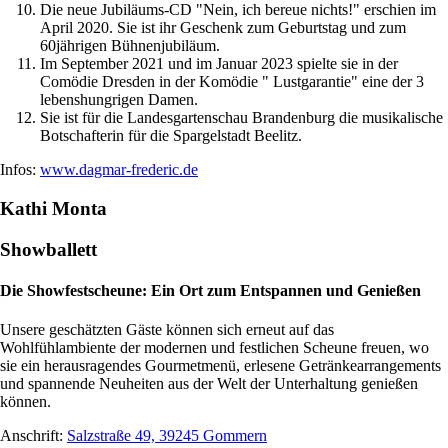
Die neue Jubiläums-CD "Nein, ich bereue nichts!" erschien im
April 2020. Sie ist ihr Geschenk zum Geburtstag und zum
60jährigen Bühnenjubiläum.
Im September 2021 und im Januar 2023 spielte sie in der
Comödie Dresden in der Komödie " Lustgarantie" eine der 3
lebenshungrigen Damen.
Sie ist für die Landesgartenschau Brandenburg die musikalische
Botschafterin für die Spargelstadt Beelitz.
Infos:
www.dagmar-frederic.de
Kathi Monta
Showballett
Die Showfestscheune: Ein Ort zum Entspannen und Genießen
Unsere geschätzten Gäste können sich erneut auf das
Wohlfühlambiente der modernen und festlichen Scheune freuen, wo
sie ein herausragendes Gourmetmenü, erlesene Getränkearrangements
und spannende Neuheiten aus der Welt der Unterhaltung genießen
können.
Anschrift:
Salzstraße 49, 39245 Gommern