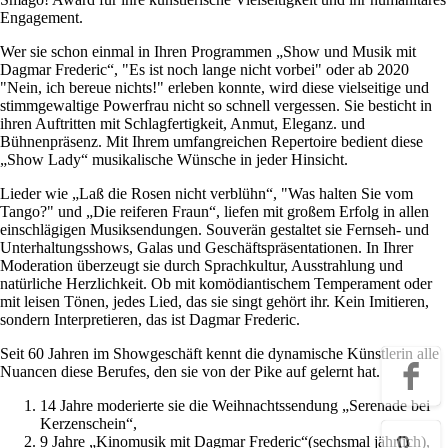
Engagement.
Wer sie schon einmal in Ihren Programmen „Show und Musik mit
Dagmar Frederic“, "Es ist noch lange nicht vorbei" oder ab 2020
"Nein, ich bereue nichts!" erleben konnte, wird diese vielseitige und
stimmgewaltige Powerfrau nicht so schnell vergessen. Sie besticht in
ihren Auftritten mit Schlagfertigkeit, Anmut, Eleganz. und
Bühnenpräsenz. Mit Ihrem umfangreichen Repertoire bedient diese
„Show Lady“ musikalische Wünsche in jeder Hinsicht.
Lieder wie „Laß die Rosen nicht verblühn“, "Was halten Sie vom
Tango?" und „Die reiferen Fraun“, liefen mit großem Erfolg in allen
einschlägigen Musiksendungen. Souverän gestaltet sie Fernseh- und
Unterhaltungsshows, Galas und Geschäftspräsentationen. In Ihrer
Moderation überzeugt sie durch Sprachkultur, Ausstrahlung und
natürliche Herzlichkeit. Ob mit komödiantischem Temperament oder
mit leisen Tönen, jedes Lied, das sie singt gehört ihr. Kein Imitieren,
sondern Interpretieren, das ist Dagmar Frederic.
Seit 60 Jahren im Showgeschäft kennt die dynamische Künstlerin alle
Nuancen diese Berufes, den sie von der Pike auf gelernt hat.
14 Jahre moderierte sie die Weihnachtssendung „Serenade bei
Kerzenschein“,
9 Jahre „Kinomusik mit Dagmar Frederic“(sechsmal jährlich),