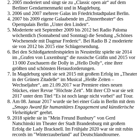
2005 moderiert und singt sie zu „Classic open air“ auf dem
Berliner Gendarmenmarkt und in Magdeburg.
2006 und 2007 mehrere Galas im Friedrichstadtpalast Berlin.
2007 bis 2009 eigene Galaabende im „Dinnertheater“ des
Opernpalais Berlin „Unter den Linden“.
Moderierte seit September 2009 bis 2012 bei Radio Paloma
wöchentlich (Sonnabend und Sonntag) die Sendung „Schönes
Wochenende mit Dagmar Frederic“. Bei Radio B 2 moderierte
sie von 2012 bis 2015 eine Schlagersendung.
Bei den Schloßgartenfestspielen in Neustrelitz spielte sie 2014
im „Grafen von Luxemburg“ die russische Gräfin und 2015 vor
13 000 Zuschauern die Dolly in „Hello Dolly“, eine ihrer
größten und schönsten Herausforderungen.
In Magdeburg spielt sie seit 2015 mit großem Erfolg im „Theater
in der Grünen Zitadelle“ im Musical „Heiße Zeiten –
Wechseljahre“, am 21.09.2017 war Premiere eines neuen
Stückes, einer Revue "Höchste Zeit". Mit ihrer CD war sie seit
2017 unter dem Titel “Es ist noch lange nicht vorbei“ auf Tour.
Am 08. Januar 2017 wurde sie bei einer Gala in Berlin mit dem
„
Smago Award für humanitäres Engagement und künstlerische
Vielseitigkeit
“ geehrt.
2018 spielte sie in "Mein Freund Bunbury" von Gerd
Natschinski im Theater der Stadt Brandenburg mit großem
Erfolg die Lady Bracknell. Im Frühjahr 2020 war sie mit rubin
records im "Winterzauberland" auf Deutschlandtournee.