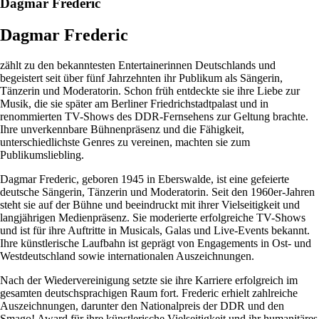
Dagmar Frederic
Dagmar Frederic
zählt zu den bekanntesten Entertainerinnen Deutschlands und
begeistert seit über fünf Jahrzehnten ihr Publikum als Sängerin,
Tänzerin und Moderatorin. Schon früh entdeckte sie ihre Liebe zur
Musik, die sie später am Berliner Friedrichstadtpalast und in
renommierten TV-Shows des DDR-Fernsehens zur Geltung brachte.
Ihre unverkennbare Bühnenpräsenz und die Fähigkeit,
unterschiedlichste Genres zu vereinen, machten sie zum
Publikumsliebling.
Dagmar Frederic, geboren 1945 in Eberswalde, ist eine gefeierte
deutsche Sängerin, Tänzerin und Moderatorin. Seit den 1960er-Jahren
steht sie auf der Bühne und beeindruckt mit ihrer Vielseitigkeit und
langjährigen Medienpräsenz. Sie moderierte erfolgreiche TV-Shows
und ist für ihre Auftritte in Musicals, Galas und Live-Events bekannt.
Ihre künstlerische Laufbahn ist geprägt von Engagements in Ost- und
Westdeutschland sowie internationalen Auszeichnungen.
Nach der Wiedervereinigung setzte sie ihre Karriere erfolgreich im
gesamten deutschsprachigen Raum fort. Frederic erhielt zahlreiche
Auszeichnungen, darunter den Nationalpreis der DDR und den
Smago! Award für ihre künstlerische Vielseitigkeit und ihr humanitäres