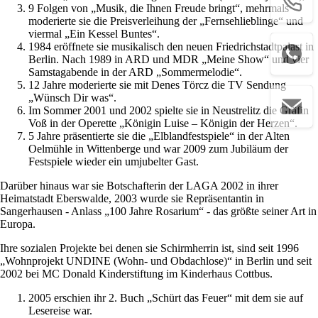
9 Folgen von „Musik, die Ihnen Freude bringt“, mehrmals
moderierte sie die Preisverleihung der „Fernsehlieblinge“ und
viermal „Ein Kessel Buntes“.
1984 eröffnete sie musikalisch den neuen Friedrichstadtpalast in
Berlin. Nach 1989 in ARD und MDR „Meine Show“ und vier
Samstagabende in der ARD „Sommermelodie“.
12 Jahre moderierte sie mit Denes Törcz die TV Sendung
„Wünsch Dir was“.
Im Sommer 2001 und 2002 spielte sie in Neustrelitz die Gräfin
Voß in der Operette „Königin Luise – Königin der Herzen“.
5 Jahre präsentierte sie die „Elblandfestspiele“ in der Alten
Oelmühle in Wittenberge und war 2009 zum Jubiläum der
Festspiele wieder ein umjubelter Gast.
Darüber hinaus war sie Botschafterin der LAGA 2002 in ihrer
Heimatstadt Eberswalde, 2003 wurde sie Repräsentantin in
Sangerhausen - Anlass „100 Jahre Rosarium“ - das größte seiner Art in
Europa.
Ihre sozialen Projekte bei denen sie Schirmherrin ist, sind seit 1996
„Wohnprojekt UNDINE (Wohn- und Obdachlose)“ in Berlin und seit
2002 bei MC Donald Kinderstiftung im Kinderhaus Cottbus.
2005 erschien ihr 2. Buch „Schürt das Feuer“ mit dem sie auf
Lesereise war.