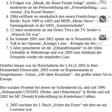
9 Folgen von „Musik, die Ihnen Freude bringt“, mehrmals
moderierte sie die Preisverleihung der „Fernsehlieblinge“ und
viermal „Ein Kessel Buntes“.
1984 eröffnete sie musikalisch den neuen Friedrichstadtpalast in
Berlin. Nach 1989 in ARD und MDR „Meine Show“ und vier
Samstagabende in der ARD „Sommermelodie“.
12 Jahre moderierte sie mit Denes Törcz die TV Sendung
„Wünsch Dir was“.
Im Sommer 2001 und 2002 spielte sie in Neustrelitz die Gräfin
Voß in der Operette „Königin Luise – Königin der Herzen“.
5 Jahre präsentierte sie die „Elblandfestspiele“ in der Alten
Oelmühle in Wittenberge und war 2009 zum Jubiläum der
Festspiele wieder ein umjubelter Gast.
Darüber hinaus war sie Botschafterin der LAGA 2002 in ihrer
Heimatstadt Eberswalde, 2003 wurde sie Repräsentantin in
Sangerhausen - Anlass „100 Jahre Rosarium“ - das größte seiner Art in
Europa.
Ihre sozialen Projekte bei denen sie Schirmherrin ist, sind seit 1996
„Wohnprojekt UNDINE (Wohn- und Obdachlose)“ in Berlin und seit
2002 bei MC Donald Kinderstiftung im Kinderhaus Cottbus.
2005 erschien ihr 2. Buch „Schürt das Feuer“ mit dem sie auf
Lesereise war.