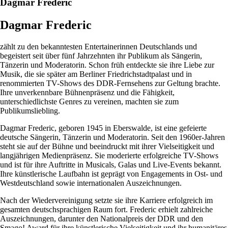
Dagmar Frederic
Dagmar Frederic
zählt zu den bekanntesten Entertainerinnen Deutschlands und
begeistert seit über fünf Jahrzehnten ihr Publikum als Sängerin,
Tänzerin und Moderatorin. Schon früh entdeckte sie ihre Liebe zur
Musik, die sie später am Berliner Friedrichstadtpalast und in
renommierten TV-Shows des DDR-Fernsehens zur Geltung brachte.
Ihre unverkennbare Bühnenpräsenz und die Fähigkeit,
unterschiedlichste Genres zu vereinen, machten sie zum
Publikumsliebling.
Dagmar Frederic, geboren 1945 in Eberswalde, ist eine gefeierte
deutsche Sängerin, Tänzerin und Moderatorin. Seit den 1960er-Jahren
steht sie auf der Bühne und beeindruckt mit ihrer Vielseitigkeit und
langjährigen Medienpräsenz. Sie moderierte erfolgreiche TV-Shows
und ist für ihre Auftritte in Musicals, Galas und Live-Events bekannt.
Ihre künstlerische Laufbahn ist geprägt von Engagements in Ost- und
Westdeutschland sowie internationalen Auszeichnungen.
Nach der Wiedervereinigung setzte sie ihre Karriere erfolgreich im
gesamten deutschsprachigen Raum fort. Frederic erhielt zahlreiche
Auszeichnungen, darunter den Nationalpreis der DDR und den
Smago! Award für ihre künstlerische Vielseitigkeit und ihr humanitäres