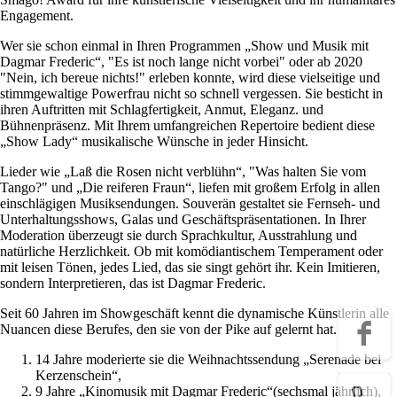
Engagement.
Wer sie schon einmal in Ihren Programmen „Show und Musik mit
Dagmar Frederic“, "Es ist noch lange nicht vorbei" oder ab 2020
"Nein, ich bereue nichts!" erleben konnte, wird diese vielseitige und
stimmgewaltige Powerfrau nicht so schnell vergessen. Sie besticht in
ihren Auftritten mit Schlagfertigkeit, Anmut, Eleganz. und
Bühnenpräsenz. Mit Ihrem umfangreichen Repertoire bedient diese
„Show Lady“ musikalische Wünsche in jeder Hinsicht.
Lieder wie „Laß die Rosen nicht verblühn“, "Was halten Sie vom
Tango?" und „Die reiferen Fraun“, liefen mit großem Erfolg in allen
einschlägigen Musiksendungen. Souverän gestaltet sie Fernseh- und
Unterhaltungsshows, Galas und Geschäftspräsentationen. In Ihrer
Moderation überzeugt sie durch Sprachkultur, Ausstrahlung und
natürliche Herzlichkeit. Ob mit komödiantischem Temperament oder
mit leisen Tönen, jedes Lied, das sie singt gehört ihr. Kein Imitieren,
sondern Interpretieren, das ist Dagmar Frederic.
Seit 60 Jahren im Showgeschäft kennt die dynamische Künstlerin alle
Nuancen diese Berufes, den sie von der Pike auf gelernt hat.
14 Jahre moderierte sie die Weihnachtssendung „Serenade bei
Kerzenschein“,
9 Jahre „Kinomusik mit Dagmar Frederic“(sechsmal jährlich),