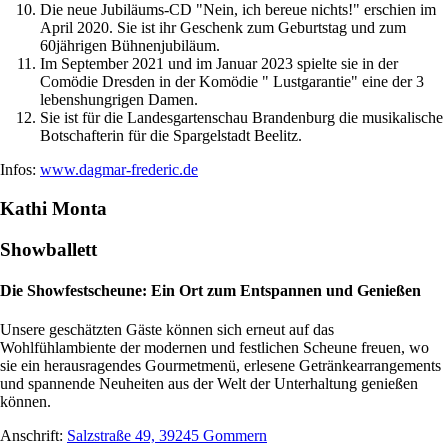
Die neue Jubiläums-CD "Nein, ich bereue nichts!" erschien im
April 2020. Sie ist ihr Geschenk zum Geburtstag und zum
60jährigen Bühnenjubiläum.
Im September 2021 und im Januar 2023 spielte sie in der
Comödie Dresden in der Komödie " Lustgarantie" eine der 3
lebenshungrigen Damen.
Sie ist für die Landesgartenschau Brandenburg die musikalische
Botschafterin für die Spargelstadt Beelitz.
Infos:
www.dagmar-frederic.de
Kathi Monta
Showballett
Die Showfestscheune: Ein Ort zum Entspannen und Genießen
Unsere geschätzten Gäste können sich erneut auf das
Wohlfühlambiente der modernen und festlichen Scheune freuen, wo
sie ein herausragendes Gourmetmenü, erlesene Getränkearrangements
und spannende Neuheiten aus der Welt der Unterhaltung genießen
können.
Anschrift:
Salzstraße 49, 39245 Gommern