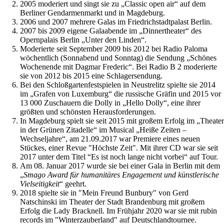
2005 moderiert und singt sie zu „Classic open air“ auf dem
Berliner Gendarmenmarkt und in Magdeburg.
2006 und 2007 mehrere Galas im Friedrichstadtpalast Berlin.
2007 bis 2009 eigene Galaabende im „Dinnertheater“ des
Opernpalais Berlin „Unter den Linden“.
Moderierte seit September 2009 bis 2012 bei Radio Paloma
wöchentlich (Sonnabend und Sonntag) die Sendung „Schönes
Wochenende mit Dagmar Frederic“. Bei Radio B 2 moderierte
sie von 2012 bis 2015 eine Schlagersendung.
Bei den Schloßgartenfestspielen in Neustrelitz spielte sie 2014
im „Grafen von Luxemburg“ die russische Gräfin und 2015 vor
13 000 Zuschauern die Dolly in „Hello Dolly“, eine ihrer
größten und schönsten Herausforderungen.
In Magdeburg spielt sie seit 2015 mit großem Erfolg im „Theater
in der Grünen Zitadelle“ im Musical „Heiße Zeiten –
Wechseljahre“, am 21.09.2017 war Premiere eines neuen
Stückes, einer Revue "Höchste Zeit". Mit ihrer CD war sie seit
2017 unter dem Titel “Es ist noch lange nicht vorbei“ auf Tour.
Am 08. Januar 2017 wurde sie bei einer Gala in Berlin mit dem
„
Smago Award für humanitäres Engagement und künstlerische
Vielseitigkeit
“ geehrt.
2018 spielte sie in "Mein Freund Bunbury" von Gerd
Natschinski im Theater der Stadt Brandenburg mit großem
Erfolg die Lady Bracknell. Im Frühjahr 2020 war sie mit rubin
records im "Winterzauberland" auf Deutschlandtournee.