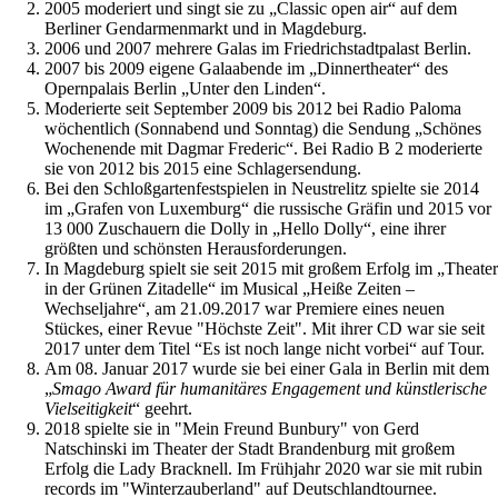
2005 moderiert und singt sie zu „Classic open air“ auf dem
Berliner Gendarmenmarkt und in Magdeburg.
2006 und 2007 mehrere Galas im Friedrichstadtpalast Berlin.
2007 bis 2009 eigene Galaabende im „Dinnertheater“ des
Opernpalais Berlin „Unter den Linden“.
Moderierte seit September 2009 bis 2012 bei Radio Paloma
wöchentlich (Sonnabend und Sonntag) die Sendung „Schönes
Wochenende mit Dagmar Frederic“. Bei Radio B 2 moderierte
sie von 2012 bis 2015 eine Schlagersendung.
Bei den Schloßgartenfestspielen in Neustrelitz spielte sie 2014
im „Grafen von Luxemburg“ die russische Gräfin und 2015 vor
13 000 Zuschauern die Dolly in „Hello Dolly“, eine ihrer
größten und schönsten Herausforderungen.
In Magdeburg spielt sie seit 2015 mit großem Erfolg im „Theater
in der Grünen Zitadelle“ im Musical „Heiße Zeiten –
Wechseljahre“, am 21.09.2017 war Premiere eines neuen
Stückes, einer Revue "Höchste Zeit". Mit ihrer CD war sie seit
2017 unter dem Titel “Es ist noch lange nicht vorbei“ auf Tour.
Am 08. Januar 2017 wurde sie bei einer Gala in Berlin mit dem
„
Smago Award für humanitäres Engagement und künstlerische
Vielseitigkeit
“ geehrt.
2018 spielte sie in "Mein Freund Bunbury" von Gerd
Natschinski im Theater der Stadt Brandenburg mit großem
Erfolg die Lady Bracknell. Im Frühjahr 2020 war sie mit rubin
records im "Winterzauberland" auf Deutschlandtournee.