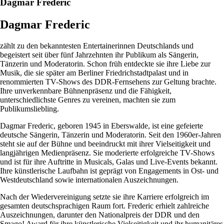
Dagmar Frederic
Dagmar Frederic
zählt zu den bekanntesten Entertainerinnen Deutschlands und
begeistert seit über fünf Jahrzehnten ihr Publikum als Sängerin,
Tänzerin und Moderatorin. Schon früh entdeckte sie ihre Liebe zur
Musik, die sie später am Berliner Friedrichstadtpalast und in
renommierten TV-Shows des DDR-Fernsehens zur Geltung brachte.
Ihre unverkennbare Bühnenpräsenz und die Fähigkeit,
unterschiedlichste Genres zu vereinen, machten sie zum
Publikumsliebling.
Dagmar Frederic, geboren 1945 in Eberswalde, ist eine gefeierte
deutsche Sängerin, Tänzerin und Moderatorin. Seit den 1960er-Jahren
steht sie auf der Bühne und beeindruckt mit ihrer Vielseitigkeit und
langjährigen Medienpräsenz. Sie moderierte erfolgreiche TV-Shows
und ist für ihre Auftritte in Musicals, Galas und Live-Events bekannt.
Ihre künstlerische Laufbahn ist geprägt von Engagements in Ost- und
Westdeutschland sowie internationalen Auszeichnungen.
Nach der Wiedervereinigung setzte sie ihre Karriere erfolgreich im
gesamten deutschsprachigen Raum fort. Frederic erhielt zahlreiche
Auszeichnungen, darunter den Nationalpreis der DDR und den
Smago! Award für ihre künstlerische Vielseitigkeit und ihr humanitäres