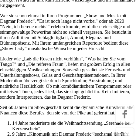
Engagement.
Wer sie schon einmal in Ihren Programmen „Show und Musik mit
Dagmar Frederic“, "Es ist noch lange nicht vorbei" oder ab 2020
"Nein, ich bereue nichts!" erleben konnte, wird diese vielseitige und
stimmgewaltige Powerfrau nicht so schnell vergessen. Sie besticht in
ihren Auftritten mit Schlagfertigkeit, Anmut, Eleganz. und
Bühnenpräsenz. Mit Ihrem umfangreichen Repertoire bedient diese
„Show Lady“ musikalische Wünsche in jeder Hinsicht.
Lieder wie „Laß die Rosen nicht verblühn“, "Was halten Sie vom
Tango?" und „Die reiferen Fraun“, liefen mit großem Erfolg in allen
einschlägigen Musiksendungen. Souverän gestaltet sie Fernseh- und
Unterhaltungsshows, Galas und Geschäftspräsentationen. In Ihrer
Moderation überzeugt sie durch Sprachkultur, Ausstrahlung und
natürliche Herzlichkeit. Ob mit komödiantischem Temperament oder
mit leisen Tönen, jedes Lied, das sie singt gehört ihr. Kein Imitieren,
sondern Interpretieren, das ist Dagmar Frederic.
Seit 60 Jahren im Showgeschäft kennt die dynamische Künstlerin alle
Nuancen diese Berufes, den sie von der Pike auf gelernt hat.
14 Jahre moderierte sie die Weihnachtssendung „Serenade bei
Kerzenschein“,
9 Jahre „Kinomusik mit Dagmar Frederic“(sechsmal jährlich),