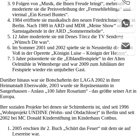
9 Folgen von „Musik, die Ihnen Freude bringt“, mehrmals
moderierte sie die Preisverleihung der „Fernsehlieblinge“ und
viermal „Ein Kessel Buntes“.
1984 eröffnete sie musikalisch den neuen Friedrichstadtpalast in
Berlin. Nach 1989 in ARD und MDR „Meine Show“ und vier
Samstagabende in der ARD „Sommermelodie“.
12 Jahre moderierte sie mit Denes Törcz die TV Sendung
„Wünsch Dir was“.
Im Sommer 2001 und 2002 spielte sie in Neustrelitz die Gräfin
Voß in der Operette „Königin Luise – Königin der Herzen“.
5 Jahre präsentierte sie die „Elblandfestspiele“ in der Alten
Oelmühle in Wittenberge und war 2009 zum Jubiläum der
Festspiele wieder ein umjubelter Gast.
Darüber hinaus war sie Botschafterin der LAGA 2002 in ihrer
Heimatstadt Eberswalde, 2003 wurde sie Repräsentantin in
Sangerhausen - Anlass „100 Jahre Rosarium“ - das größte seiner Art in
Europa.
Ihre sozialen Projekte bei denen sie Schirmherrin ist, sind seit 1996
„Wohnprojekt UNDINE (Wohn- und Obdachlose)“ in Berlin und seit
2002 bei MC Donald Kinderstiftung im Kinderhaus Cottbus.
2005 erschien ihr 2. Buch „Schürt das Feuer“ mit dem sie auf
Lesereise war.