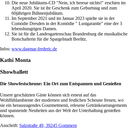
Die neue Jubiläums-CD "Nein, ich bereue nichts!" erschien im
April 2020. Sie ist ihr Geschenk zum Geburtstag und zum
60jährigen Bühnenjubiläum.
Im September 2021 und im Januar 2023 spielte sie in der
Comödie Dresden in der Komödie " Lustgarantie" eine der 3
lebenshungrigen Damen.
Sie ist für die Landesgartenschau Brandenburg die musikalische
Botschafterin für die Spargelstadt Beelitz.
Infos:
www.dagmar-frederic.de
Kathi Monta
Showballett
Die Showfestscheune: Ein Ort zum Entspannen und Genießen
Unsere geschätzten Gäste können sich erneut auf das
Wohlfühlambiente der modernen und festlichen Scheune freuen, wo
sie ein herausragendes Gourmetmenü, erlesene Getränkearrangements
und spannende Neuheiten aus der Welt der Unterhaltung genießen
können.
Anschrift:
Salzstraße 49, 39245 Gommern