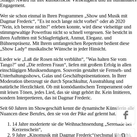
Engagement.
Wer sie schon einmal in Ihren Programmen „Show und Musik mit
Dagmar Frederic“, "Es ist noch lange nicht vorbei" oder ab 2020
"Nein, ich bereue nichts!" erleben konnte, wird diese vielseitige und
stimmgewaltige Powerfrau nicht so schnell vergessen. Sie besticht in
ihren Auftritten mit Schlagfertigkeit, Anmut, Eleganz. und
Bühnenpräsenz. Mit Ihrem umfangreichen Repertoire bedient diese
„Show Lady“ musikalische Wünsche in jeder Hinsicht.
Lieder wie „Laß die Rosen nicht verblühn“, "Was halten Sie vom
Tango?" und „Die reiferen Fraun“, liefen mit großem Erfolg in allen
einschlägigen Musiksendungen. Souverän gestaltet sie Fernseh- und
Unterhaltungsshows, Galas und Geschäftspräsentationen. In Ihrer
Moderation überzeugt sie durch Sprachkultur, Ausstrahlung und
natürliche Herzlichkeit. Ob mit komödiantischem Temperament oder
mit leisen Tönen, jedes Lied, das sie singt gehört ihr. Kein Imitieren,
sondern Interpretieren, das ist Dagmar Frederic.
Seit 60 Jahren im Showgeschäft kennt die dynamische Künstlerin alle
Nuancen diese Berufes, den sie von der Pike auf gelernt hat.
14 Jahre moderierte sie die Weihnachtssendung „Serenade bei
Kerzenschein“,
9 Jahre „Kinomusik mit Dagmar Frederic“(sechsmal jährlich),