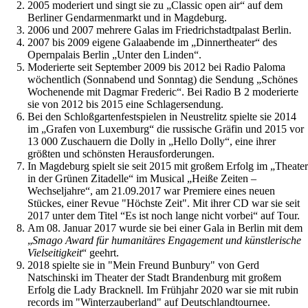
2005 moderiert und singt sie zu „Classic open air“ auf dem
Berliner Gendarmenmarkt und in Magdeburg.
2006 und 2007 mehrere Galas im Friedrichstadtpalast Berlin.
2007 bis 2009 eigene Galaabende im „Dinnertheater“ des
Opernpalais Berlin „Unter den Linden“.
Moderierte seit September 2009 bis 2012 bei Radio Paloma
wöchentlich (Sonnabend und Sonntag) die Sendung „Schönes
Wochenende mit Dagmar Frederic“. Bei Radio B 2 moderierte
sie von 2012 bis 2015 eine Schlagersendung.
Bei den Schloßgartenfestspielen in Neustrelitz spielte sie 2014
im „Grafen von Luxemburg“ die russische Gräfin und 2015 vor
13 000 Zuschauern die Dolly in „Hello Dolly“, eine ihrer
größten und schönsten Herausforderungen.
In Magdeburg spielt sie seit 2015 mit großem Erfolg im „Theater
in der Grünen Zitadelle“ im Musical „Heiße Zeiten –
Wechseljahre“, am 21.09.2017 war Premiere eines neuen
Stückes, einer Revue "Höchste Zeit". Mit ihrer CD war sie seit
2017 unter dem Titel “Es ist noch lange nicht vorbei“ auf Tour.
Am 08. Januar 2017 wurde sie bei einer Gala in Berlin mit dem
„
Smago Award für humanitäres Engagement und künstlerische
Vielseitigkeit
“ geehrt.
2018 spielte sie in "Mein Freund Bunbury" von Gerd
Natschinski im Theater der Stadt Brandenburg mit großem
Erfolg die Lady Bracknell. Im Frühjahr 2020 war sie mit rubin
records im "Winterzauberland" auf Deutschlandtournee.