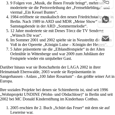
9 Folgen von „Musik, die Ihnen Freude bringt“, mehrmals
moderierte sie die Preisverleihung der „Fernsehlieblinge“ und
viermal „Ein Kessel Buntes“.
1984 eröffnete sie musikalisch den neuen Friedrichstadtpalast in
Berlin. Nach 1989 in ARD und MDR „Meine Show“ und vier
Samstagabende in der ARD „Sommermelodie“.
12 Jahre moderierte sie mit Denes Törcz die TV Sendung
„Wünsch Dir was“.
Im Sommer 2001 und 2002 spielte sie in Neustrelitz die Gräfin
Voß in der Operette „Königin Luise – Königin der Herzen“.
5 Jahre präsentierte sie die „Elblandfestspiele“ in der Alten
Oelmühle in Wittenberge und war 2009 zum Jubiläum der
Festspiele wieder ein umjubelter Gast.
Darüber hinaus war sie Botschafterin der LAGA 2002 in ihrer
Heimatstadt Eberswalde, 2003 wurde sie Repräsentantin in
Sangerhausen - Anlass „100 Jahre Rosarium“ - das größte seiner Art in
Europa.
Ihre sozialen Projekte bei denen sie Schirmherrin ist, sind seit 1996
„Wohnprojekt UNDINE (Wohn- und Obdachlose)“ in Berlin und seit
2002 bei MC Donald Kinderstiftung im Kinderhaus Cottbus.
2005 erschien ihr 2. Buch „Schürt das Feuer“ mit dem sie auf
Lesereise war.