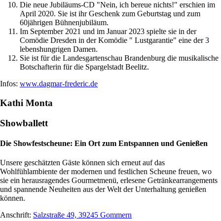
Die neue Jubiläums-CD "Nein, ich bereue nichts!" erschien im
April 2020. Sie ist ihr Geschenk zum Geburtstag und zum
60jährigen Bühnenjubiläum.
Im September 2021 und im Januar 2023 spielte sie in der
Comödie Dresden in der Komödie " Lustgarantie" eine der 3
lebenshungrigen Damen.
Sie ist für die Landesgartenschau Brandenburg die musikalische
Botschafterin für die Spargelstadt Beelitz.
Infos:
www.dagmar-frederic.de
Kathi Monta
Showballett
Die Showfestscheune: Ein Ort zum Entspannen und Genießen
Unsere geschätzten Gäste können sich erneut auf das
Wohlfühlambiente der modernen und festlichen Scheune freuen, wo
sie ein herausragendes Gourmetmenü, erlesene Getränkearrangements
und spannende Neuheiten aus der Welt der Unterhaltung genießen
können.
Anschrift:
Salzstraße 49, 39245 Gommern