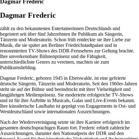
Dagmar Frederic
Dagmar Frederic
zählt zu den bekanntesten Entertainerinnen Deutschlands und
begeistert seit über fünf Jahrzehnten ihr Publikum als Sängerin,
Tänzerin und Moderatorin. Schon früh entdeckte sie ihre Liebe zur
Musik, die sie später am Berliner Friedrichstadtpalast und in
renommierten TV-Shows des DDR-Fernsehens zur Geltung brachte.
Ihre unverkennbare Bühnenpräsenz und die Fähigkeit,
unterschiedlichste Genres zu vereinen, machten sie zum
Publikumsliebling.
Dagmar Frederic, geboren 1945 in Eberswalde, ist eine gefeierte
deutsche Sängerin, Tänzerin und Moderatorin. Seit den 1960er-Jahren
steht sie auf der Bühne und beeindruckt mit ihrer Vielseitigkeit und
langjährigen Medienpräsenz. Sie moderierte erfolgreiche TV-Shows
und ist für ihre Auftritte in Musicals, Galas und Live-Events bekannt.
Ihre künstlerische Laufbahn ist geprägt von Engagements in Ost- und
Westdeutschland sowie internationalen Auszeichnungen.
Nach der Wiedervereinigung setzte sie ihre Karriere erfolgreich im
gesamten deutschsprachigen Raum fort. Frederic erhielt zahlreiche
Auszeichnungen, darunter den Nationalpreis der DDR und den
Smago! Award für ihre künstlerische Vielseitigkeit und ihr humanitäres