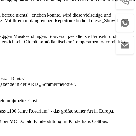
ereue nichts!" erleben konnte, wird diese vielseitige und
senz. Mit Ihrem umfangreichen Repertoire bedient diese „Show Lady“
lägigen Musiksendungen. Souverän gestaltet sie Fernseh- und
 Herzlichkeit. Ob mit komödiantischem Temperament oder mit leisen
Kessel Buntes“.
tagabende in der ARD „Sommermelodie“.
ein umjubelter Gast.
ss „100 Jahre Rosarium“ - das größte seiner Art in Europa.
02 bei MC Donald Kinderstiftung im Kinderhaus Cottbus.