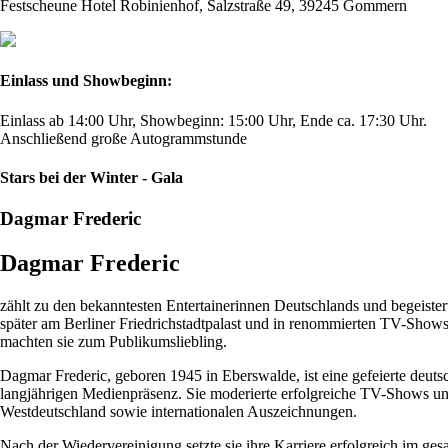
Festscheune Hotel Robinienhof, Salzstraße 49, 39245 Gommern
Einlass und Showbeginn:
Einlass ab 14:00 Uhr, Showbeginn: 15:00 Uhr, Ende ca. 17:30 Uhr.
Anschließend große Autogrammstunde
Stars bei der Winter - Gala
Dagmar Frederic
Dagmar Frederic
zählt zu den bekanntesten Entertainerinnen Deutschlands und begeistert
später am Berliner Friedrichstadtpalast und in renommierten TV-Show
machten sie zum Publikumsliebling.
Dagmar Frederic, geboren 1945 in Eberswalde, ist eine gefeierte deutsc
langjährigen Medienpräsenz. Sie moderierte erfolgreiche TV-Shows und 
Westdeutschland sowie internationalen Auszeichnungen.
Nach der Wiedervereinigung setzte sie ihre Karriere erfolgreich im g