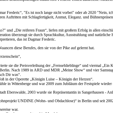
Frederic“, "Es ist noch lange nicht vorbei" oder ab 2020 "Nein, ich b
 ihren Auftritten mit Schlagfertigkeit, Anmut, Eleganz. und Bühnenprä
?" und „Die reiferen Fraun“, liefen mit großem Erfolg in allen einsch
ration überzeugt sie durch Sprachkultur, Ausstrahlung und natürliche
erpretieren, das ist Dagmar Frederic.
uancen diese Berufes, den sie von der Pike auf gelernt hat.
erzenschein“,
erte sie die Preisverleihung der „Fernsehlieblinge“ und viermal „Ein 
st in Berlin. Nach 1989 in ARD und MDR „Meine Show“ und vier Sams
sch Dir was“.
Voß in der Operette „Königin Luise – Königin der Herzen“.
elmühle in Wittenberge und war 2009 zum Jubiläum der Festspiele wieder 
adt Eberswalde, 2003 wurde sie Repräsentantin in Sangerhausen - Anla
96 „Wohnprojekt UNDINE (Wohn- und Obdachlose)“ in Berlin und seit 20
sereise war.