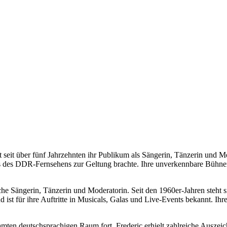
 seit über fünf Jahrzehnten ihr Publikum als Sängerin, Tänzerin und Mo
s des DDR-Fernsehens zur Geltung brachte. Ihre unverkennbare Bühnenp
he Sängerin, Tänzerin und Moderatorin. Seit den 1960er-Jahren steht si
ist für ihre Auftritte in Musicals, Galas und Live-Events bekannt. Ih
esamten deutschsprachigen Raum fort. Frederic erhielt zahlreiche Aus