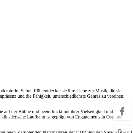
deratorin. Schon früh entdeckte sie ihre Liebe zur Musik, die sie
räsenz und die Fähigkeit, unterschiedlichste Genres zu vereinen,
e auf der Bühne und beeindruckt mit ihrer Vielseitigkeit und
re künstlerische Laufbahn ist geprägt von Engagements in Ost- und
zeichnungen, darunter den Nationalpreis der DDR und den Smago! Award