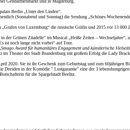
rliner Gendarmenmarkt und in Magdeburg.
alais Berlin „Unter den Linden“.
hentlich (Sonnabend und Sonntag) die Sendung „Schönes Wochenende m
 im „Grafen von Luxemburg“ die russische Gräfin und 2015 vor 13 000 Z
r in der Grünen Zitadelle“ im Musical „Heiße Zeiten – Wechseljahre“,
s ist noch lange nicht vorbei“ auf Tour.
„
Smago Award für humanitäres Engagement und künstlerische Vielseiti
i im Theater der Stadt Brandenburg mit großem Erfolg die Lady Brackne
April 2020. Sie ist ihr Geschenk zum Geburtstag und zum 60jährigen 
ie Dresden in der Komödie " Lustgarantie" eine der 3 lebenshungrige
otschafterin für die Spargelstadt Beelitz.