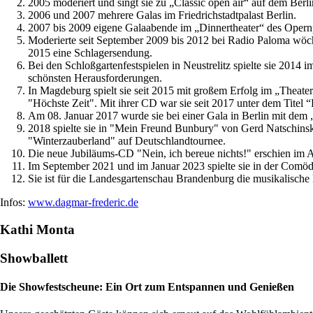
2005 moderiert und singt sie zu „Classic open air“ auf dem Be
2006 und 2007 mehrere Galas im Friedrichstadtpalast Berlin.
2007 bis 2009 eigene Galaabende im „Dinnertheater“ des Opernp
Moderierte seit September 2009 bis 2012 bei Radio Paloma wöc
2015 eine Schlagersendung.
Bei den Schloßgartenfestspielen in Neustrelitz spielte sie 2014
schönsten Herausforderungen.
In Magdeburg spielt sie seit 2015 mit großem Erfolg im „Theate
"Höchste Zeit". Mit ihrer CD war sie seit 2017 unter dem Titel “E
Am 08. Januar 2017 wurde sie bei einer Gala in Berlin mit dem 
2018 spielte sie in "Mein Freund Bunbury" von Gerd Natschinsk
"Winterzauberland" auf Deutschlandtournee.
Die neue Jubiläums-CD "Nein, ich bereue nichts!" erschien im 
Im September 2021 und im Januar 2023 spielte sie in der Comöd
Sie ist für die Landesgartenschau Brandenburg die musikalische B
Infos:
www.dagmar-frederic.de
Kathi Monta
Showballett
Die Showfestscheune: Ein Ort zum Entspannen und Genießen