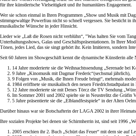
für ihre künstlerische Vielseitigkeit und ihr humanitäres Engagement.
Wer sie schon einmal in Ihren Programmen „Show und Musik mit Dagmar 
stimmgewaltige Powerfrau nicht so schnell vergessen. Sie besticht in
musikalische Wünsche in jeder Hinsicht.
Lieder wie „Laß die Rosen nicht verblühn“, "Was halten Sie vom Tango
Unterhaltungsshows, Galas und Geschäftspräsentationen. In Ihrer Mode
Tönen, jedes Lied, das sie singt gehört ihr. Kein Imitieren, sondern Int
Seit 60 Jahren im Showgeschäft kennt die dynamische Künstlerin alle N
14 Jahre moderierte sie die Weihnachtssendung „Serenade bei K
9 Jahre „Kinomusik mit Dagmar Frederic“(sechsmal jährlich),
9 Folgen von „Musik, die Ihnen Freude bringt“, mehrmals moderi
1984 eröffnete sie musikalisch den neuen Friedrichstadtpala
12 Jahre moderierte sie mit Denes Törcz die TV Sendung „Wün
Im Sommer 2001 und 2002 spielte sie in Neustrelitz die Gräfin 
5 Jahre präsentierte sie die „Elblandfestspiele“ in der Alten O
Darüber hinaus war sie Botschafterin der LAGA 2002 in ihrer Heimatst
Ihre sozialen Projekte bei denen sie Schirmherrin ist, sind seit 19
2005 erschien ihr 2. Buch „Schürt das Feuer“ mit dem sie auf Le