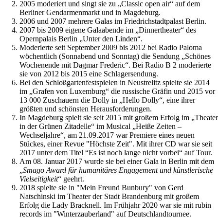
2005 moderiert und singt sie zu „Classic open air“ auf dem
Berliner Gendarmenmarkt und in Magdeburg.
2006 und 2007 mehrere Galas im Friedrichstadtpalast Berlin.
2007 bis 2009 eigene Galaabende im „Dinnertheater“ des
Opernpalais Berlin „Unter den Linden“.
Moderierte seit September 2009 bis 2012 bei Radio Paloma
wöchentlich (Sonnabend und Sonntag) die Sendung „Schönes
Wochenende mit Dagmar Frederic“. Bei Radio B 2 moderierte
sie von 2012 bis 2015 eine Schlagersendung.
Bei den Schloßgartenfestspielen in Neustrelitz spielte sie 2014
im „Grafen von Luxemburg“ die russische Gräfin und 2015 vor
13 000 Zuschauern die Dolly in „Hello Dolly“, eine ihrer
größten und schönsten Herausforderungen.
In Magdeburg spielt sie seit 2015 mit großem Erfolg im „Theater
in der Grünen Zitadelle“ im Musical „Heiße Zeiten –
Wechseljahre“, am 21.09.2017 war Premiere eines neuen
Stückes, einer Revue "Höchste Zeit". Mit ihrer CD war sie seit
2017 unter dem Titel “Es ist noch lange nicht vorbei“ auf Tour.
Am 08. Januar 2017 wurde sie bei einer Gala in Berlin mit dem
„
Smago Award für humanitäres Engagement und künstlerische
Vielseitigkeit
“ geehrt.
2018 spielte sie in "Mein Freund Bunbury" von Gerd
Natschinski im Theater der Stadt Brandenburg mit großem
Erfolg die Lady Bracknell. Im Frühjahr 2020 war sie mit rubin
records im "Winterzauberland" auf Deutschlandtournee.