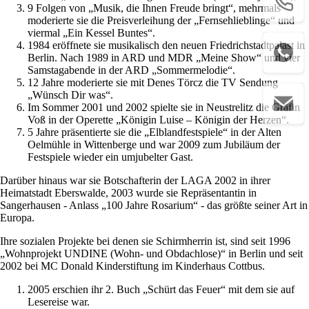
9 Folgen von „Musik, die Ihnen Freude bringt“, mehrmals
moderierte sie die Preisverleihung der „Fernsehlieblinge“ und
viermal „Ein Kessel Buntes“.
1984 eröffnete sie musikalisch den neuen Friedrichstadtpalast in
Berlin. Nach 1989 in ARD und MDR „Meine Show“ und vier
Samstagabende in der ARD „Sommermelodie“.
12 Jahre moderierte sie mit Denes Törcz die TV Sendung
„Wünsch Dir was“.
Im Sommer 2001 und 2002 spielte sie in Neustrelitz die Gräfin
Voß in der Operette „Königin Luise – Königin der Herzen“.
5 Jahre präsentierte sie die „Elblandfestspiele“ in der Alten
Oelmühle in Wittenberge und war 2009 zum Jubiläum der
Festspiele wieder ein umjubelter Gast.
Darüber hinaus war sie Botschafterin der LAGA 2002 in ihrer
Heimatstadt Eberswalde, 2003 wurde sie Repräsentantin in
Sangerhausen - Anlass „100 Jahre Rosarium“ - das größte seiner Art in
Europa.
Ihre sozialen Projekte bei denen sie Schirmherrin ist, sind seit 1996
„Wohnprojekt UNDINE (Wohn- und Obdachlose)“ in Berlin und seit
2002 bei MC Donald Kinderstiftung im Kinderhaus Cottbus.
2005 erschien ihr 2. Buch „Schürt das Feuer“ mit dem sie auf
Lesereise war.