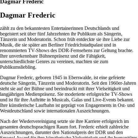
Dagmar Frederic
Dagmar Frederic
zählt zu den bekanntesten Entertainerinnen Deutschlands und
begeistert seit über fünf Jahrzehnten ihr Publikum als Sängerin,
Tänzerin und Moderatorin. Schon früh entdeckte sie ihre Liebe zur
Musik, die sie später am Berliner Friedrichstadtpalast und in
renommierten TV-Shows des DDR-Fernsehens zur Geltung brachte.
Ihre unverkennbare Bühnenpräsenz und die Fähigkeit,
unterschiedlichste Genres zu vereinen, machten sie zum
Publikumsliebling.
Dagmar Frederic, geboren 1945 in Eberswalde, ist eine gefeierte
deutsche Sängerin, Tänzerin und Moderatorin. Seit den 1960er-Jahren
steht sie auf der Bühne und beeindruckt mit ihrer Vielseitigkeit und
langjährigen Medienpräsenz. Sie moderierte erfolgreiche TV-Shows
und ist für ihre Auftritte in Musicals, Galas und Live-Events bekannt.
Ihre künstlerische Laufbahn ist geprägt von Engagements in Ost- und
Westdeutschland sowie internationalen Auszeichnungen.
Nach der Wiedervereinigung setzte sie ihre Karriere erfolgreich im
gesamten deutschsprachigen Raum fort. Frederic erhielt zahlreiche
Auszeichnungen, darunter den Nationalpreis der DDR und den
Smago! Award für ihre künstlerische Vielseitigkeit und ihr humanitäres