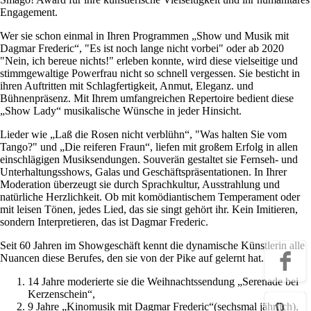
Engagement.
Wer sie schon einmal in Ihren Programmen „Show und Musik mit
Dagmar Frederic“, "Es ist noch lange nicht vorbei" oder ab 2020
"Nein, ich bereue nichts!" erleben konnte, wird diese vielseitige und
stimmgewaltige Powerfrau nicht so schnell vergessen. Sie besticht in
ihren Auftritten mit Schlagfertigkeit, Anmut, Eleganz. und
Bühnenpräsenz. Mit Ihrem umfangreichen Repertoire bedient diese
„Show Lady“ musikalische Wünsche in jeder Hinsicht.
Lieder wie „Laß die Rosen nicht verblühn“, "Was halten Sie vom
Tango?" und „Die reiferen Fraun“, liefen mit großem Erfolg in allen
einschlägigen Musiksendungen. Souverän gestaltet sie Fernseh- und
Unterhaltungsshows, Galas und Geschäftspräsentationen. In Ihrer
Moderation überzeugt sie durch Sprachkultur, Ausstrahlung und
natürliche Herzlichkeit. Ob mit komödiantischem Temperament oder
mit leisen Tönen, jedes Lied, das sie singt gehört ihr. Kein Imitieren,
sondern Interpretieren, das ist Dagmar Frederic.
Seit 60 Jahren im Showgeschäft kennt die dynamische Künstlerin alle
Nuancen diese Berufes, den sie von der Pike auf gelernt hat.
14 Jahre moderierte sie die Weihnachtssendung „Serenade bei
Kerzenschein“,
9 Jahre „Kinomusik mit Dagmar Frederic“(sechsmal jährlich),