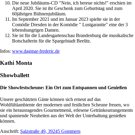
Die neue Jubiläums-CD "Nein, ich bereue nichts!" erschien im
April 2020. Sie ist ihr Geschenk zum Geburtstag und zum
60jährigen Bühnenjubiläum.
Im September 2021 und im Januar 2023 spielte sie in der
Comödie Dresden in der Komödie " Lustgarantie" eine der 3
lebenshungrigen Damen.
Sie ist für die Landesgartenschau Brandenburg die musikalische
Botschafterin für die Spargelstadt Beelitz.
Infos:
www.dagmar-frederic.de
Kathi Monta
Showballett
Die Showfestscheune: Ein Ort zum Entspannen und Genießen
Unsere geschätzten Gäste können sich erneut auf das
Wohlfühlambiente der modernen und festlichen Scheune freuen, wo
sie ein herausragendes Gourmetmenü, erlesene Getränkearrangements
und spannende Neuheiten aus der Welt der Unterhaltung genießen
können.
Anschrift:
Salzstraße 49, 39245 Gommern