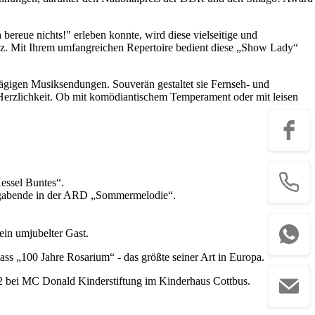
ereue nichts!" erleben konnte, wird diese vielseitige und
senz. Mit Ihrem umfangreichen Repertoire bedient diese „Show Lady“
lägigen Musiksendungen. Souverän gestaltet sie Fernseh- und
 Herzlichkeit. Ob mit komödiantischem Temperament oder mit leisen
Kessel Buntes“.
tagabende in der ARD „Sommermelodie“.
ein umjubelter Gast.
ss „100 Jahre Rosarium“ - das größte seiner Art in Europa.
02 bei MC Donald Kinderstiftung im Kinderhaus Cottbus.