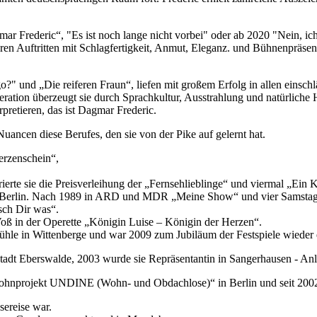
Frederic“, "Es ist noch lange nicht vorbei" oder ab 2020 "Nein, ich b
 ihren Auftritten mit Schlagfertigkeit, Anmut, Eleganz. und Bühnenprä
?" und „Die reiferen Fraun“, liefen mit großem Erfolg in allen einsch
ration überzeugt sie durch Sprachkultur, Ausstrahlung und natürliche
erpretieren, das ist Dagmar Frederic.
uancen diese Berufes, den sie von der Pike auf gelernt hat.
erzenschein“,
erte sie die Preisverleihung der „Fernsehlieblinge“ und viermal „Ein 
st in Berlin. Nach 1989 in ARD und MDR „Meine Show“ und vier Sams
sch Dir was“.
Voß in der Operette „Königin Luise – Königin der Herzen“.
elmühle in Wittenberge und war 2009 zum Jubiläum der Festspiele wieder 
adt Eberswalde, 2003 wurde sie Repräsentantin in Sangerhausen - Anla
96 „Wohnprojekt UNDINE (Wohn- und Obdachlose)“ in Berlin und seit 20
sereise war.