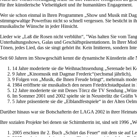
für ihre künstlerische Vielseitigkeit und ihr humanitäres Engagement.
Wer sie schon einmal in Ihren Programmen „Show und Musik mit Dagmar 
stimmgewaltige Powerfrau nicht so schnell vergessen. Sie besticht in
musikalische Wünsche in jeder Hinsicht.
Lieder wie „Laß die Rosen nicht verblühn“, "Was halten Sie vom Tango
Unterhaltungsshows, Galas und Geschäftspräsentationen. In Ihrer Mode
Tönen, jedes Lied, das sie singt gehört ihr. Kein Imitieren, sondern Int
Seit 60 Jahren im Showgeschäft kennt die dynamische Künstlerin alle N
14 Jahre moderierte sie die Weihnachtssendung „Serenade bei K
9 Jahre „Kinomusik mit Dagmar Frederic“(sechsmal jährlich),
9 Folgen von „Musik, die Ihnen Freude bringt“, mehrmals moderi
1984 eröffnete sie musikalisch den neuen Friedrichstadtpala
12 Jahre moderierte sie mit Denes Törcz die TV Sendung „Wün
Im Sommer 2001 und 2002 spielte sie in Neustrelitz die Gräfin 
5 Jahre präsentierte sie die „Elblandfestspiele“ in der Alten O
Darüber hinaus war sie Botschafterin der LAGA 2002 in ihrer Heimatst
Ihre sozialen Projekte bei denen sie Schirmherrin ist, sind seit 19
2005 erschien ihr 2. Buch „Schürt das Feuer“ mit dem sie auf Le