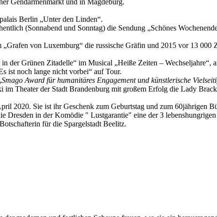
rliner Gendarmenmarkt und in Magdeburg.
alais Berlin „Unter den Linden“.
hentlich (Sonnabend und Sonntag) die Sendung „Schönes Wochenende m
 im „Grafen von Luxemburg“ die russische Gräfin und 2015 vor 13 000 Z
r in der Grünen Zitadelle“ im Musical „Heiße Zeiten – Wechseljahre“,
s ist noch lange nicht vorbei“ auf Tour.
„
Smago Award für humanitäres Engagement und künstlerische Vielseiti
i im Theater der Stadt Brandenburg mit großem Erfolg die Lady Brackne
April 2020. Sie ist ihr Geschenk zum Geburtstag und zum 60jährigen 
ie Dresden in der Komödie " Lustgarantie" eine der 3 lebenshungrige
otschafterin für die Spargelstadt Beelitz.