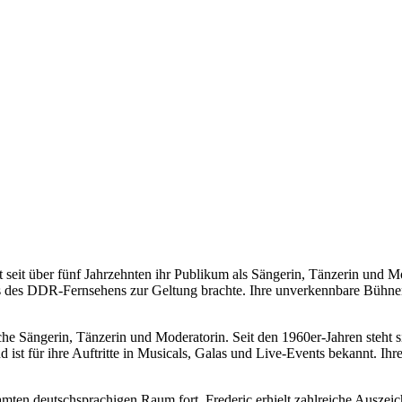
 seit über fünf Jahrzehnten ihr Publikum als Sängerin, Tänzerin und Mo
s des DDR-Fernsehens zur Geltung brachte. Ihre unverkennbare Bühnenp
he Sängerin, Tänzerin und Moderatorin. Seit den 1960er-Jahren steht si
ist für ihre Auftritte in Musicals, Galas und Live-Events bekannt. Ih
esamten deutschsprachigen Raum fort. Frederic erhielt zahlreiche Aus