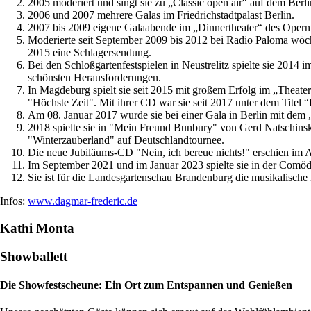
2005 moderiert und singt sie zu „Classic open air“ auf dem Be
2006 und 2007 mehrere Galas im Friedrichstadtpalast Berlin.
2007 bis 2009 eigene Galaabende im „Dinnertheater“ des Opernp
Moderierte seit September 2009 bis 2012 bei Radio Paloma wöc
2015 eine Schlagersendung.
Bei den Schloßgartenfestspielen in Neustrelitz spielte sie 2014
schönsten Herausforderungen.
In Magdeburg spielt sie seit 2015 mit großem Erfolg im „Theate
"Höchste Zeit". Mit ihrer CD war sie seit 2017 unter dem Titel “E
Am 08. Januar 2017 wurde sie bei einer Gala in Berlin mit dem 
2018 spielte sie in "Mein Freund Bunbury" von Gerd Natschinsk
"Winterzauberland" auf Deutschlandtournee.
Die neue Jubiläums-CD "Nein, ich bereue nichts!" erschien im 
Im September 2021 und im Januar 2023 spielte sie in der Comöd
Sie ist für die Landesgartenschau Brandenburg die musikalische B
Infos:
www.dagmar-frederic.de
Kathi Monta
Showballett
Die Showfestscheune: Ein Ort zum Entspannen und Genießen