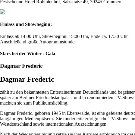
Festscheune Hotel Robinienhof, Salzstraße 49, 39245 Gommern
Einlass und Showbeginn:
Einlass ab 14:00 Uhr, Showbeginn: 15:00 Uhr, Ende ca. 17:30 Uhr.
Anschließend große Autogrammstunde
Stars bei der Winter - Gala
Dagmar Frederic
Dagmar Frederic
zählt zu den bekanntesten Entertainerinnen Deutschlands und begeistert
später am Berliner Friedrichstadtpalast und in renommierten TV-Show
machten sie zum Publikumsliebling.
Dagmar Frederic, geboren 1945 in Eberswalde, ist eine gefeierte deutsc
langjährigen Medienpräsenz. Sie moderierte erfolgreiche TV-Shows und 
Westdeutschland sowie internationalen Auszeichnungen.
Nach der Wiedervereinigung setzte sie ihre Karriere erfolgreich im g